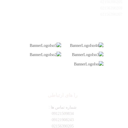
02156390205
02156390209
02156390207
را های ارتباطی
شماره تماس ها :
09121509834
09121908243
02156390205