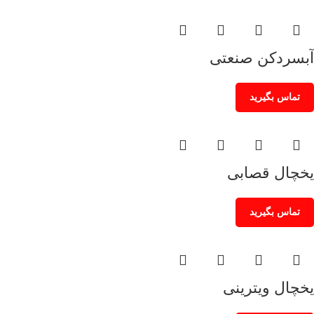
آبسردکن صنعتی
تماس بگیرید
یخچال قصابی
تماس بگیرید
یخچال ویترینی