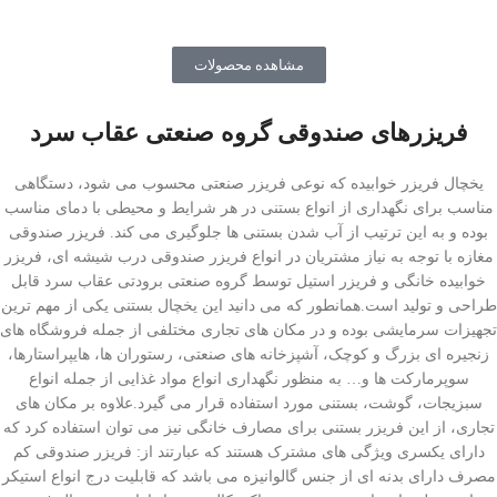
مشاهده محصولات
فریزرهای صندوقی گروه صنعتی عقاب سرد
یخچال فریزر خوابیده که نوعی فریزر صنعتی محسوب می شود، دستگاهی
مناسب برای نگهداری از انواع بستنی در هر شرایط و محیطی با دمای مناسب
بوده و به این ترتیب از آب شدن بستنی ها جلوگیری می کند. فریزر صندوقی
مغازه با توجه به نیاز مشتریان در انواع فریزر صندوقی درب شیشه ای، فریزر
خوابیده خانگی و فریزر استیل توسط گروه صنعتی برودتی عقاب سرد قابل
طراحی و تولید است.همانطور که می دانید این یخچال بستنی یکی از مهم ترین
تجهیزات سرمایشی بوده و در مکان های تجاری مختلفی از جمله فروشگاه های
زنجیره ای بزرگ و کوچک، آشپزخانه های صنعتی، رستوران ها، هایپراستارها،
سوپرمارکت ها و… به منظور نگهداری انواع مواد غذایی از جمله انواع
سبزیجات، گوشت، بستنی مورد استفاده قرار می گیرد.علاوه بر مکان های
تجاری، از این فریزر بستنی برای مصارف خانگی نیز می توان استفاده کرد که
دارای یکسری ویژگی های مشترک هستند که عبارتند از: فریزر صندوقی کم
مصرف دارای بدنه ای از جنس گالوانیزه می باشد که قابلیت درج انواع استیکر