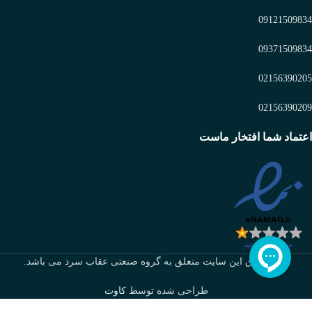
09121509834
09371509834
02156390205
02156390209
اعتماد شما افتخار ماست
تمام حقوق این سایت متعلق به گروه صنعتی عقاب سرد می باشد.
طراحی شده توسط
کاوت