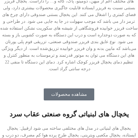
های مختلف اعم از میهن، دومینو، پاک، کاله و… را داراست. یخچال فریزر
بستنی نسبت به فریزر ایستاده قابلیت جاگیری محصولات بیشتری دارد، ولی
فضای کمتری را اشغال می کنند. این یخچال بستنی صندوقی دارای چرخ های
ترمز دار می باشد که موجب سهولت در جا یه جایی می شود. در طراحی و
ساخت فریزر خوابیده فروشگاهی از شیشه های سکوریت نشکن استفاده شده
که به صورت دوجداره است و درب این دستگاه به صورت کشویی باز و بسته
می شود. نوع عایق بندی فریزر صندوقی صنعتی، تزریقی فوم پلی یورتان
می‌باشد که مابین بدنه و وان فریزر خوابیده تزریق‌شده است. از دیگر ویژگی
های این دستگاه می توان به موتور قدرتمند و ترموستات به منظور کنترل و
تنظیم دمای یخچال فریزر کوچک اشاره کرد. دمای این دستگاه تا منفی 22
درجه سانتی گراد است.
مشاهده محصولات
یخچال های لبنیاتی گروه صنعتی عقاب سرد
یخچال های لبنیاتی در مدل های مختلفی ساخته می شود ازقبیل: یخچال
ایستاده، یخچال مکعبی ویترینی، یخچال طرح پرده هوا کم مصرف، دو درب و