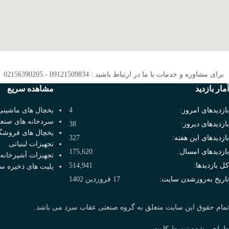
برای مشاوره و خدمات با ما در ارتباط باشید : 09121509834 - 02156390205
آمار بازدید
مشاهده سریع
بازدیدهای امروز:
4
یخچال های ماشینی
سردخانه های صنع
بازدیدهای دیروز:
38
یخچال های فروشگ
بازدیدهای این هفته:
327
تجهیزات لبنیاتی
بازدیدهای امسال:
175,620
تجهیزات آشپزخانه
کل بازدیدها:
514,941
پلیت های ذخیره س
تاریخ به‌روزشدن سایت:
17 فروردین 1402
تمام حقوق این سایت متعلق به گروه صنعتی عقاب سرد می باشد.
طراحی شده توسط
کاوت