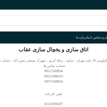
ربرد
تماس با ما
درباره ما
اتاق سازی و یخچال سازی عقاب
نصیر آباد ، خیابان سرو 13 ، پلاک 7
شماره تماس ها :
09121509834
09121908243
09371509834
تلفن کارخانه
02156390207