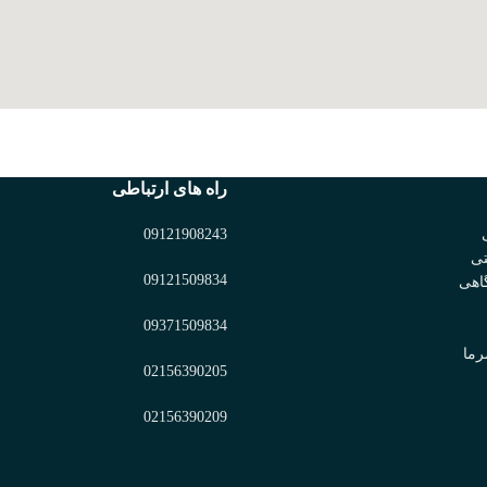
راه های ارتباطی
09121908243
تی
09121509834
اهی
09371509834
رما
02156390205
02156390209