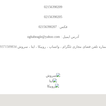
02156390209
02156390205
فکس :
02156390207
آدرس ایمیل :
oghabeagle@yahoo.com
اره تلفن فضای مجازی تلگرام ، واتساپ ، روبیکا ، ایتا ، سروش 09371509834