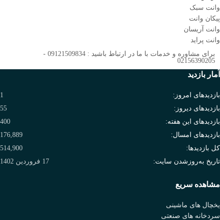
وانت سبک
پیکان وانت
وانت آریسان
وانت پراید
برای مشاوره و خدمات با ما در ارتباط باشید : 09121509834 -
02156390205
آمار بازدید
بازدیدهای امروز:
1
بازدیدهای دیروز:
55
بازدیدهای این هفته:
400
بازدیدهای امسال:
176,889
کل بازدیدها:
514,900
تاریخ به‌روزشدن سایت:
17 فروردین 1402
مشاهده سریع
یخچال های ماشینی
سردخانه های صنعتی