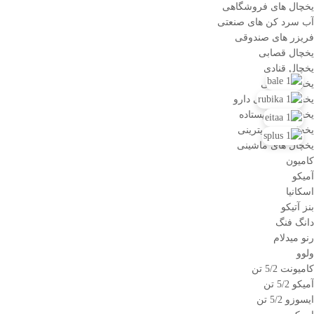
یخچال های فروشگاهی
آب سرد کن های صنعتی
فریزر های صندوقی
یخچال قصابی
یخچال قنادی
یخچال لبنیاتی
یخچال نگهداری دارو
یخچال های ایستاده
یخچال های ویترینی
یخچال های ماشینی
کامیون
آمیکو
اسکانیا
بنز آتیکو
دانگ فنگ
رنو میدلام
ولوو
کامیونت 5/2 تن
آمیکو 5/2 تن
ایسوزو 5/2 تن