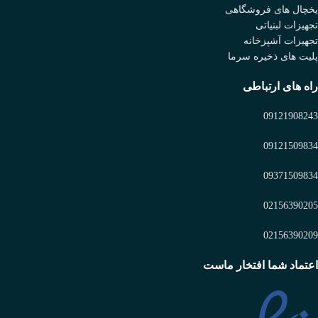
یخچال های فروشگاهی
تجهیزات لبنیاتی
تجهیزات آشپزخانه
پلیت های ذخیره سرما
راه های ارتباطی
09121908243
09121509834
09371509834
02156390205
02156390209
اعتماد شما افتخار ماست