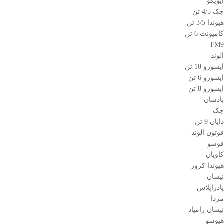
ایویکو
جک 4/5 تن
هیوندا 3/5 تن
کامیونت 6 تن
FM9
الوند
ایسوزو 10 تن
ایسوزو 6 تن
ایسوزو 8 تن
بادسان
جک
دایان 9 تن
فوتون الوند
فوسو
کاویان
هیوندا کروز
نیسان
پادراپلاس
مزدا
نیسان زامیاد
هیوسو