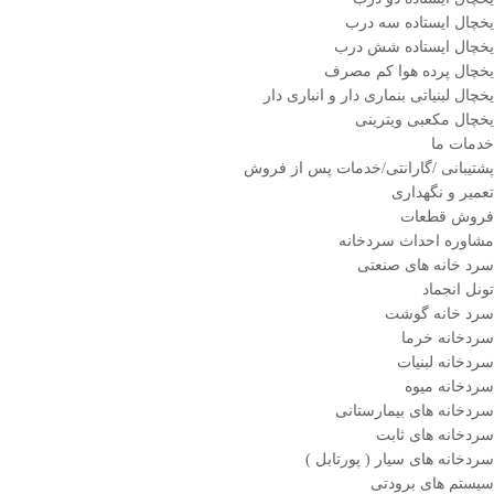
یخچال ایستاده سه درب
یخچال ایستاده شش درب
یخچال پرده هوا کم مصرف
یخچال لبنیاتی بنماری دار و انباری دار
یخچال مکعبی ویترینی
خدمات ما
پشتیبانی /گارانتی/خدمات پس از فروش
تعمیر و نگهداری
فروش قطعات
مشاوره احداث سردخانه
سرد خانه های صنعتی
تونل انجماد
سرد خانه گوشت
سردخانه خرما
سردخانه لبنیات
سردخانه میوه
سردخانه های بیمارستانی
سردخانه های ثابت
سردخانه های سیار ( پورتابل )
سیستم های برودتی