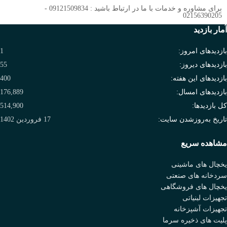
برای مشاوره و خدمات با ما در ارتباط باشید : 09121509834 -
02156390205
آمار بازدید
بازدیدهای امروز:
1
بازدیدهای دیروز:
55
بازدیدهای این هفته:
400
بازدیدهای امسال:
176,889
کل بازدیدها:
514,900
تاریخ به‌روزشدن سایت:
17 فروردین 1402
مشاهده سریع
یخچال های ماشینی
سردخانه های صنعتی
یخچال های فروشگاهی
تجهیزات لبنیاتی
تجهیزات آشپزخانه
پلیت های ذخیره سرما