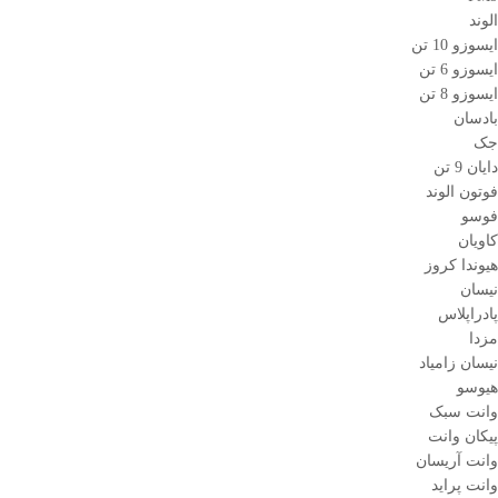
الوند
ایسوزو 10 تن
ایسوزو 6 تن
ایسوزو 8 تن
بادسان
جک
دایان 9 تن
فوتون الوند
فوسو
کاویان
هیوندا کروز
نیسان
پادراپلاس
مزدا
نیسان زامیاد
هیوسو
وانت سبک
پیکان وانت
وانت آریسان
وانت پراید