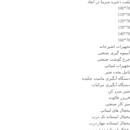
پلیت ذخیره سرما در ابعاد
70*100
70*110
70*120
70*130
70*140
70*160
تجهیزات اشپزخانه
آبمیوه گیری صنعتی
چرخ گوشت صنعتی
تجهیزات لبنیاتی
پاتیل پخت شیر
دستگاه آبگیری ماست چکیده
دستگاه آبگیری مرکبات
شیر سرد کن
فریزر فالوده
میز کار صنعتی
یخچال های لبنیاتی
یخچال ایستاده تک درب
یخچال ایستاده چهار درب
یخچال ایستاده دو درب