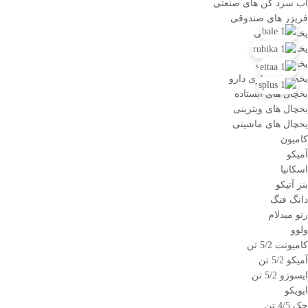
آب سرد کن های صنعتی
فریزر های صندوقی
یخچال قصابی
یخچال قنادی
یخچال لبنیاتی
یخچال نگهداری دارو
یخچال های ایستاده
یخچال های ویترینی
یخچال های ماشینی
کامیون
آمیکو
اسکانیا
بنز آتیکو
دانگ فنگ
رنو میدلام
ولوو
کامیونت 5/2 تن
آمیکو 5/2 تن
ایسوزو 5/2 تن
ایویکو
جک 4/5 تن