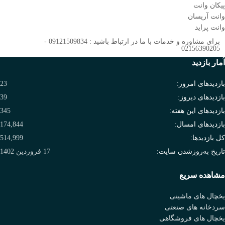
پیکان وانت
وانت آریسان
وانت پراید
برای مشاوره و خدمات با ما در ارتباط باشید : 09121509834 -
02156390205
آمار بازدید
بازدیدهای امروز:
23
بازدیدهای دیروز:
39
بازدیدهای این هفته:
345
بازدیدهای امسال:
174,844
کل بازدیدها:
514,999
تاریخ به‌روزشدن سایت:
17 فروردین 1402
مشاهده سریع
یخچال های ماشینی
سردخانه های صنعتی
یخچال های فروشگاهی