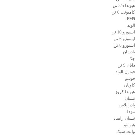
هیوندا 3/5 تن
کامیونت 6 تن
FM9
الوند
ایسوزو 10 تن
ایسوزو 6 تن
ایسوزو 8 تن
بادسان
جک
دایان 9 تن
فوتون الوند
فوسو
کاویان
هیوندا کروز
نیسان
پادراپلاس
مزدا
نیسان زامیاد
هیوسو
وانت سبک