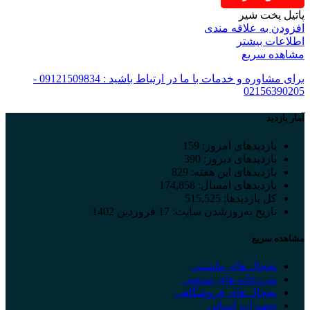
پاتیل پخت شیر
افزودن به علاقه مندی
اطلاعات بیشتر
مشاهده سریع
برای مشاوره و خدمات با ما در ارتباط باشید : 09121509834 -
02156390205
آمار بازدید
بازدیدهای امروز:
159
بازدیدهای دیروز:
390
بازدیدهای این هفته:
829
بازدیدهای امسال:
174,858
کل بازدیدها:
515,525
تاریخ به‌روزشدن سایت:
17 فروردین 1402
مشاهده سریع
یخچال های ماشینی
سردخانه های صنعتی
یخچال های فروشگاهی
تجهیزات لبنیاتی