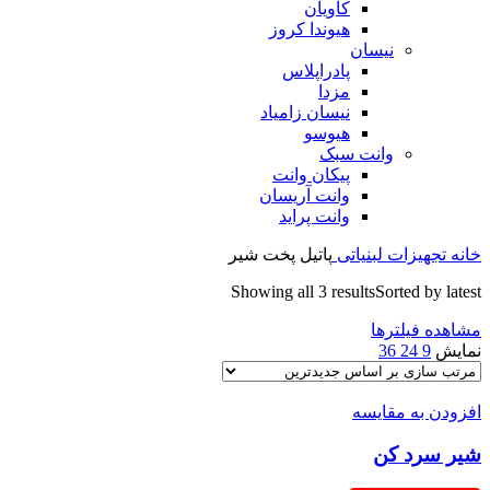
کاویان
هیوندا کروز
نیسان
پادراپلاس
مزدا
نیسان زامیاد
هیوسو
وانت سبک
پیکان وانت
وانت آریسان
وانت پراید
خانه
تجهیزات لبنیاتی
پاتیل پخت شیر
Showing all 3 results
Sorted by latest
مشاهده فیلترها
نمایش
9
24
36
افزودن به مقایسه
شیر سرد کن