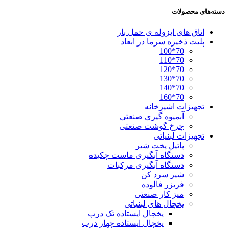
دسته‌های محصولات
اتاق های ایزوله ی حمل بار
پلیت ذخیره سرما در ابعاد
70*100
70*110
70*120
70*130
70*140
70*160
تجهیزات اشپزخانه
آبمیوه گیری صنعتی
چرخ گوشت صنعتی
تجهیزات لبنیاتی
پاتیل پخت شیر
دستگاه آبگیری ماست چکیده
دستگاه آبگیری مرکبات
شیر سرد کن
فریزر فالوده
میز کار صنعتی
یخچال های لبنیاتی
یخچال ایستاده تک درب
یخچال ایستاده چهار درب