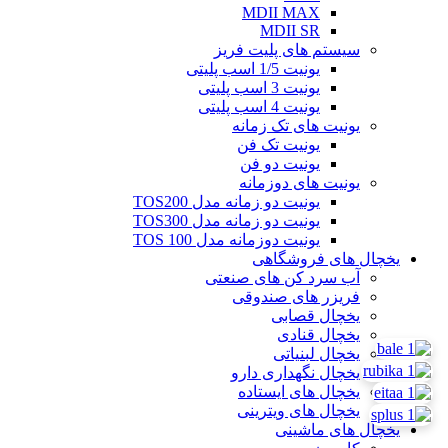
MDII MAX
MDII SR
سیستم های پلیت فریز
یونیت 1/5 اسب پلیتی
یونیت 3 اسب پلیتی
یونیت 4 اسب پلیتی
یونیت های تک زمانه
یونیت تک فن
یونیت دو فن
یونیت های دوزمانه
یونیت دو زمانه مدل TOS200
یونیت دو زمانه مدل TOS300
یونیت دوزمانه مدل TOS 100
یخچال های فروشگاهی
آب سرد کن های صنعتی
فریزر های صندوقی
یخچال قصابی
یخچال قنادی
یخچال لبنیاتی
یخچال نگهداری دارو
یخچال های ایستاده
یخچال های ویترینی
یخچال های ماشینی