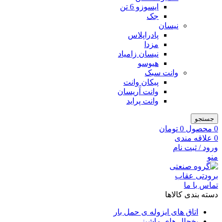
ایسوزو 6 تن
جک
نیسان
پادراپلاس
مزدا
نیسان زامیاد
هیوسو
وانت سبک
پیکان وانت
وانت آریسان
وانت پراید
جستجو
0
محصول
0
تومان
0
علاقه مندی
ورود / ثبت نام
منو
تماس با ما
دسته بندی کالاها
اتاق های ایزوله ی حمل بار
یخچال های ماشینی