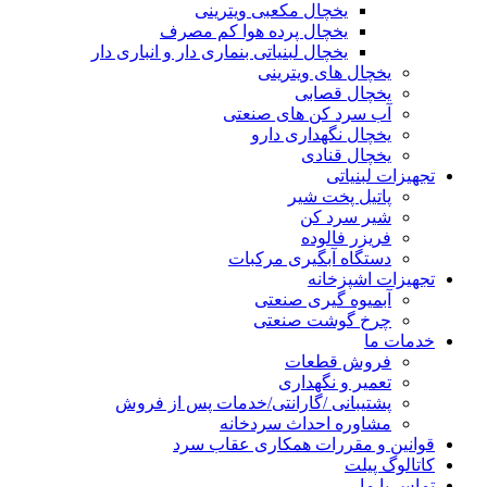
یخچال مکعبی ویترینی
یخچال پرده هوا کم مصرف
یخچال لبنیاتی بنماری دار و انباری دار
یخچال های ویترینی
یخچال قصابی
آب سرد کن های صنعتی
یخچال نگهداری دارو
یخچال قنادی
تجهیزات لبنیاتی
پاتیل پخت شیر
شیر سرد کن
فریزر فالوده
دستگاه آبگیری مرکبات
تجهیزات اشپزخانه
آبمیوه گیری صنعتی
چرخ گوشت صنعتی
خدمات ما
فروش قطعات
تعمیر و نگهداری
پشتیبانی /گارانتی/خدمات پس از فروش
مشاوره احداث سردخانه
قوانین و مقررات همکاری عقاب سرد
کاتالوگ پیلت
تماس با ما