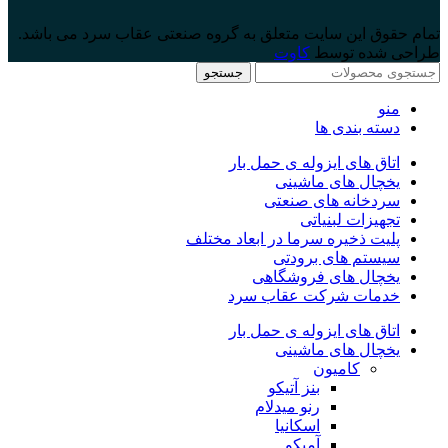
تمام حقوق این سایت متعلق به گروه صنعتی عقاب سرد می باشد.
طراحی شده توسط
کاوت
جستجو
منو
دسته بندی ها
اتاق های ایزوله ی حمل بار
یخچال های ماشینی
سردخانه های صنعتی
تجهیزات لبنیاتی
پلیت ذخیره سرما در ابعاد مختلف
سیستم های برودتی
یخچال های فروشگاهی
خدمات شرکت عقاب سرد
اتاق های ایزوله ی حمل بار
یخچال های ماشینی
کامیون
بنز آتیکو
رنو میدلام
اسکانیا
آمیکو