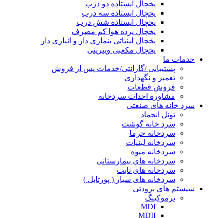
یخچال ایستاده دو درب
یخچال ایستاده سه درب
یخچال ایستاده شش درب
یخچال پرده هوا کم مصرف
یخچال لبنیاتی بنماری دار و انباری دار
یخچال مکعبی ویترینی
خدمات ما
پشتیبانی /گارانتی/خدمات پس از فروش
تعمیر و نگهداری
فروش قطعات
مشاوره احداث سردخانه
سرد خانه های صنعتی
تونل انجماد
سرد خانه گوشت
سردخانه خرما
سردخانه لبنیات
سردخانه میوه
سردخانه های بیمارستانی
سردخانه های ثابت
سردخانه های سیار ( پورتابل )
سیستم های برودتی
ترموکینگ
MDI
MDII