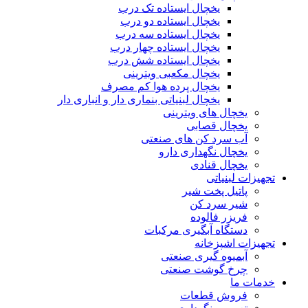
یخچال ایستاده تک درب
یخچال ایستاده دو درب
یخچال ایستاده سه درب
یخچال ایستاده چهار درب
یخچال ایستاده شش درب
یخچال مکعبی ویترینی
یخچال پرده هوا کم مصرف
یخچال لبنیاتی بنماری دار و انباری دار
یخچال های ویترینی
یخچال قصابی
آب سرد کن های صنعتی
یخچال نگهداری دارو
یخچال قنادی
تجهیزات لبنیاتی
پاتیل پخت شیر
شیر سرد کن
فریزر فالوده
دستگاه آبگیری مرکبات
تجهیزات اشپزخانه
آبمیوه گیری صنعتی
چرخ گوشت صنعتی
خدمات ما
فروش قطعات