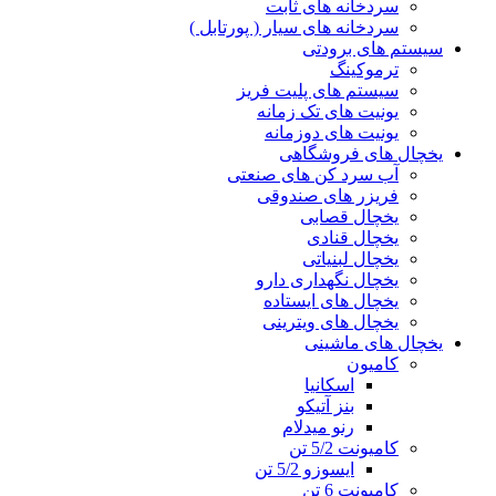
سردخانه های ثابت
سردخانه های سیار ( پورتابل )
سیستم های برودتی
ترموکینگ
سیستم های پلیت فریز
یونیت های تک زمانه
یونیت های دوزمانه
یخچال های فروشگاهی
آب سرد کن های صنعتی
فریزر های صندوقی
یخچال قصابی
یخچال قنادی
یخچال لبنیاتی
یخچال نگهداری دارو
یخچال های ایستاده
یخچال های ویترینی
یخچال های ماشینی
کامیون
اسکانیا
بنز آتیکو
رنو میدلام
کامیونت 5/2 تن
ایسوزو 5/2 تن
کامیونت 6 تن