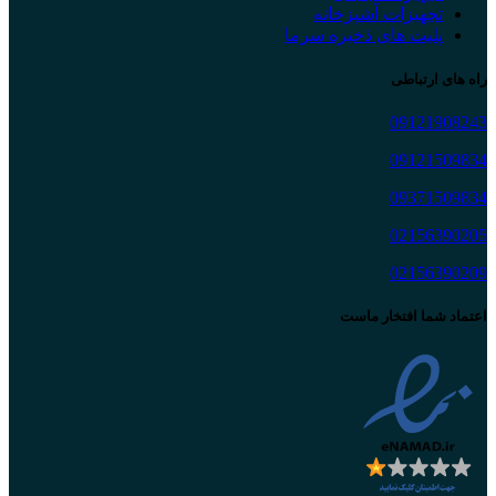
تجهیزات آشپزخانه
پلیت های ذخیره سرما
راه های ارتباطی
09121908243
09121509834
09371509834
02156390205
02156390209
اعتماد شما افتخار ماست