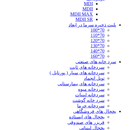
MDI
MDII
MDII MAX
MDII SR
پلیت ذخیره سرما در ابعاد
70*100
70*110
70*120
70*130
70*140
70*160
سرد خانه های صنعتی
سردخانه های ثابت
سردخانه های سیار ( پورتابل )
تونل انجماد
سردخانه های بیمارستانی
سردخانه میوه
سردخانه لبنیات
سرد خانه گوشت
سردخانه خرما
یخچال های فروشگاهی
یخچال های ایستاده
فریزر های صندوقی
یخچال لبنیاتی