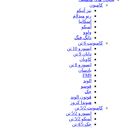
کامیون
بنز آتیکو
رنو میدلام
اسکانیا
آمیکو
ولوو
دانگ فنگ
کامیونت 6 تن
ایسوزو 10 تن
دایان 9 تن
کاویان
ایسوزو 8 تن
بادسان
FM9
الوند
فوسو
جک
فوتون الوند
هیوندا کروز
کامیونت 5/2 تن
ایسوزو 5/2 تن
آمیکو 5/2 تن
جک 4/5 تن