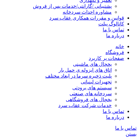
تعمیر و نگهداری
پشتیبانی /گارانتی/خدمات پس از فروش
مشاوره احداث سردخانه
قوانین و مقررات همکاری عقاب سرد
کاتالوگ پیلت
تماس با ما
درباره ما
خانه
فروشگاه
صفحات پر کاربرد
یخچال های ماشینی
اتاق های ایزوله ی حمل بار
پلیت ذخیره سرما در ابعاد مختلف
تجهیزات لبنیاتی
سیستم های برودتی
سردخانه های صنعتی
یخچال های فروشگاهی
خدمات شرکت عقاب سرد
تماس با ما
درباره ما
تماس با ما
بستن