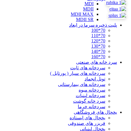
MDI
MDII
MDII MAX
MDII SR
پلیت ذخیره سرما در ابعاد
70*100
70*110
70*120
70*130
70*140
70*160
سرد خانه های صنعتی
سردخانه های ثابت
سردخانه های سیار ( پورتابل )
تونل انجماد
سردخانه های بیمارستانی
سردخانه میوه
سردخانه لبنیات
سرد خانه گوشت
سردخانه خرما
یخچال های فروشگاهی
یخچال های ایستاده
فریزر های صندوقی
یخچال لبنیاتی