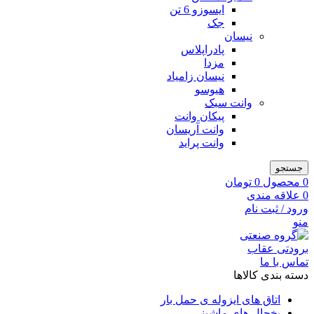
ایسوزو 6 تن
جک
نیسان
پادراپلاس
مزدا
نیسان زامیاد
هیوسو
وانت سبک
پیکان وانت
وانت آریسان
وانت پراید
جستجو
0
محصول
0
تومان
0
علاقه مندی
ورود / ثبت نام
منو
تماس با ما
دسته بندی کالاها
اتاق های ایزوله ی حمل بار
یخچال های ماشینی