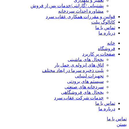
تعمیر و نگهداری
پشتیبانی /گارانتی/خدمات پس از فروش
مشاوره احداث سردخانه
قوانین و مقررات همکاری عقاب سرد
کاتالوگ پیلت
تماس با ما
درباره ما
خانه
فروشگاه
صفحات پر کاربرد
یخچال های ماشینی
اتاق های ایزوله ی حمل بار
پلیت ذخیره سرما در ابعاد مختلف
تجهیزات لبنیاتی
سیستم های برودتی
سردخانه های صنعتی
یخچال های فروشگاهی
خدمات شرکت عقاب سرد
تماس با ما
درباره ما
تماس با ما
بستن