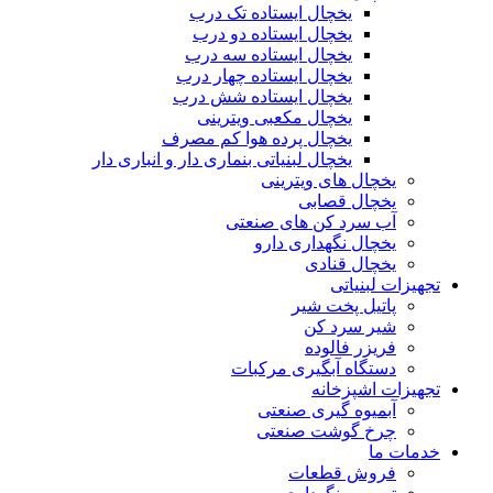
یخچال ایستاده تک درب
یخچال ایستاده دو درب
یخچال ایستاده سه درب
یخچال ایستاده چهار درب
یخچال ایستاده شش درب
یخچال مکعبی ویترینی
یخچال پرده هوا کم مصرف
یخچال لبنیاتی بنماری دار و انباری دار
یخچال های ویترینی
یخچال قصابی
آب سرد کن های صنعتی
یخچال نگهداری دارو
یخچال قنادی
تجهیزات لبنیاتی
پاتیل پخت شیر
شیر سرد کن
فریزر فالوده
دستگاه آبگیری مرکبات
تجهیزات اشپزخانه
آبمیوه گیری صنعتی
چرخ گوشت صنعتی
خدمات ما
فروش قطعات