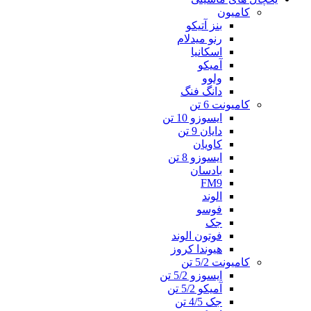
کامیون
بنز آتیکو
رنو میدلام
اسکانیا
آمیکو
ولوو
دانگ فنگ
کامیونت 6 تن
ایسوزو 10 تن
دایان 9 تن
کاویان
ایسوزو 8 تن
بادسان
FM9
الوند
فوسو
جک
فوتون الوند
هیوندا کروز
کامیونت 5/2 تن
ایسوزو 5/2 تن
آمیکو 5/2 تن
جک 4/5 تن