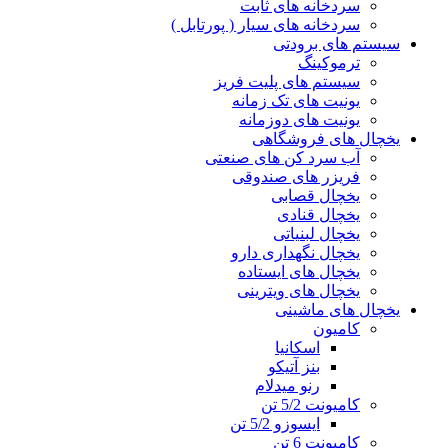
سردخانه های ثابت
سردخانه های سیار ( پورتابل )
سیستم های برودتی
ترموکینگ
سیستم های پلیت فریز
یونیت های تک زمانه
یونیت های دوزمانه
یخچال های فروشگاهی
آب سرد کن های صنعتی
فریزر های صندوقی
یخچال قصابی
یخچال قنادی
یخچال لبنیاتی
یخچال نگهداری دارو
یخچال های ایستاده
یخچال های ویترینی
یخچال های ماشینی
کامیون
اسکانیا
بنز آتیکو
رنو میدلام
کامیونت 5/2 تن
ایسوزو 5/2 تن
کامیونت 6 تن