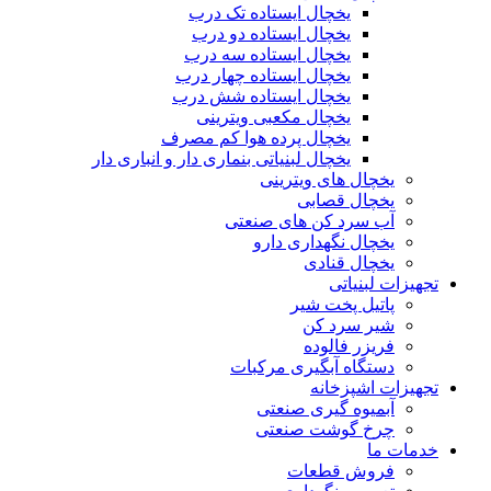
یخچال ایستاده تک درب
یخچال ایستاده دو درب
یخچال ایستاده سه درب
یخچال ایستاده چهار درب
یخچال ایستاده شش درب
یخچال مکعبی ویترینی
یخچال پرده هوا کم مصرف
یخچال لبنیاتی بنماری دار و انباری دار
یخچال های ویترینی
یخچال قصابی
آب سرد کن های صنعتی
یخچال نگهداری دارو
یخچال قنادی
تجهیزات لبنیاتی
پاتیل پخت شیر
شیر سرد کن
فریزر فالوده
دستگاه آبگیری مرکبات
تجهیزات اشپزخانه
آبمیوه گیری صنعتی
چرخ گوشت صنعتی
خدمات ما
فروش قطعات