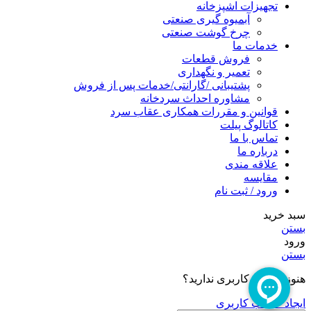
تجهیزات اشپزخانه
آبمیوه گیری صنعتی
چرخ گوشت صنعتی
خدمات ما
فروش قطعات
تعمیر و نگهداری
پشتیبانی /گارانتی/خدمات پس از فروش
مشاوره احداث سردخانه
قوانین و مقررات همکاری عقاب سرد
کاتالوگ پیلت
تماس با ما
درباره ما
علاقه مندی
مقایسه
ورود / ثبت نام
سبد خرید
بستن
ورود
بستن
هنوز حساب کاربری ندارید؟
ایجاد حساب کاربری