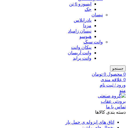
ایسوزو 6 تن
جک
نیسان
پادراپلاس
مزدا
نیسان زامیاد
هیوسو
وانت سبک
پیکان وانت
وانت آریسان
وانت پراید
جستجو
0
محصول
0
تومان
0
علاقه مندی
ورود / ثبت نام
منو
تماس با ما
دسته بندی کالاها
اتاق های ایزوله ی حمل بار
یخچال های ماشینی