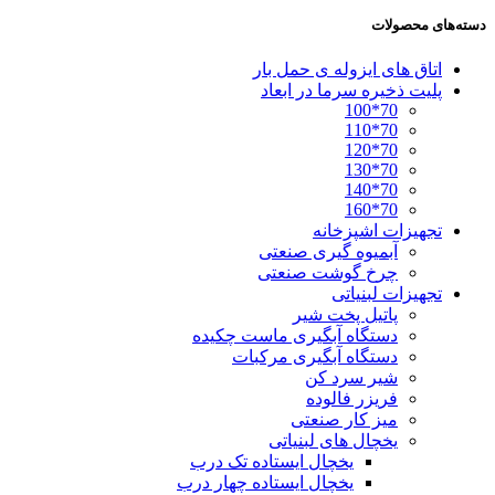
دسته‌های محصولات
اتاق های ایزوله ی حمل بار
پلیت ذخیره سرما در ابعاد
70*100
70*110
70*120
70*130
70*140
70*160
تجهیزات اشپزخانه
آبمیوه گیری صنعتی
چرخ گوشت صنعتی
تجهیزات لبنیاتی
پاتیل پخت شیر
دستگاه آبگیری ماست چکیده
دستگاه آبگیری مرکبات
شیر سرد کن
فریزر فالوده
میز کار صنعتی
یخچال های لبنیاتی
یخچال ایستاده تک درب
یخچال ایستاده چهار درب