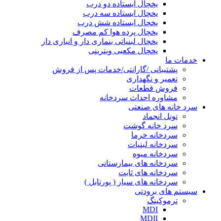
یخچال ایستاده دو درب
یخچال ایستاده سه درب
یخچال ایستاده شش درب
یخچال پرده هوا کم مصرف
یخچال لبنیاتی بنماری دار و انباری دار
یخچال مکعبی ویترینی
خدمات ما
پشتیبانی /گارانتی/خدمات پس از فروش
تعمیر و نگهداری
فروش قطعات
مشاوره احداث سردخانه
سرد خانه های صنعتی
تونل انجماد
سرد خانه گوشت
سردخانه خرما
سردخانه لبنیات
سردخانه میوه
سردخانه های بیمارستانی
سردخانه های ثابت
سردخانه های سیار ( پورتابل )
سیستم های برودتی
ترموکینگ
MDI
MDII