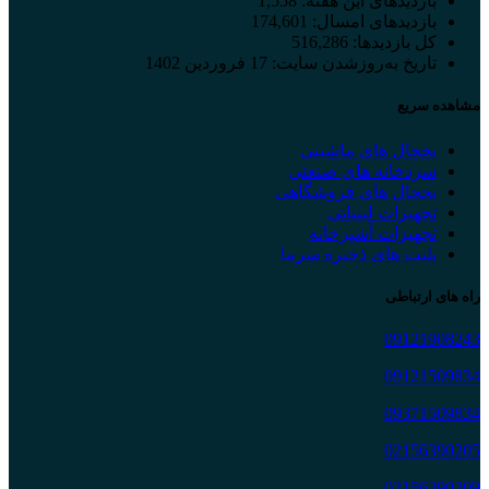
بازدیدهای این هفته:
1,558
بازدیدهای امسال:
174,601
کل بازدیدها:
516,286
تاریخ به‌روزشدن سایت:
17 فروردین 1402
مشاهده سریع
یخچال های ماشینی
سردخانه های صنعتی
یخچال های فروشگاهی
تجهیزات لبنیاتی
تجهیزات آشپزخانه
پلیت های ذخیره سرما
راه های ارتباطی
09121908243
09121509834
09371509834
02156390205
02156390209