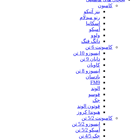
کامیون
بنز آتیکو
رنو میدلام
اسکانیا
آمیکو
ولوو
دانگ فنگ
کامیونت 6 تن
ایسوزو 10 تن
دایان 9 تن
کاویان
ایسوزو 8 تن
بادسان
FM9
الوند
فوسو
جک
فوتون الوند
هیوندا کروز
کامیونت 5/2 تن
ایسوزو 5/2 تن
آمیکو 5/2 تن
جک 4/5 تن