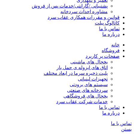
تعمیر و نگهداری
پشتیبانی /گارانتی/خدمات پس از فروش
مشاوره احداث سردخانه
قوانین و مقررات همکاری عقاب سرد
کاتالوگ پیلت
تماس با ما
درباره ما
خانه
فروشگاه
صفحات پر کاربرد
یخچال های ماشینی
اتاق های ایزوله ی حمل بار
پلیت ذخیره سرما در ابعاد مختلف
تجهیزات لبنیاتی
سیستم های برودتی
سردخانه های صنعتی
یخچال های فروشگاهی
خدمات شرکت عقاب سرد
تماس با ما
درباره ما
تماس با ما
بستن