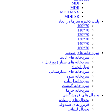
MDI
MDII
MDII MAX
MDII SR
پلیت ذخیره سرما در ابعاد
70*100
70*110
70*120
70*130
70*140
70*160
سرد خانه های صنعتی
سردخانه های ثابت
سردخانه های سیار ( پورتابل )
تونل انجماد
سردخانه های بیمارستانی
سردخانه میوه
سردخانه لبنیات
سرد خانه گوشت
سردخانه خرما
یخچال های فروشگاهی
یخچال های ایستاده
فریزر های صندوقی
یخچال لبنیاتی