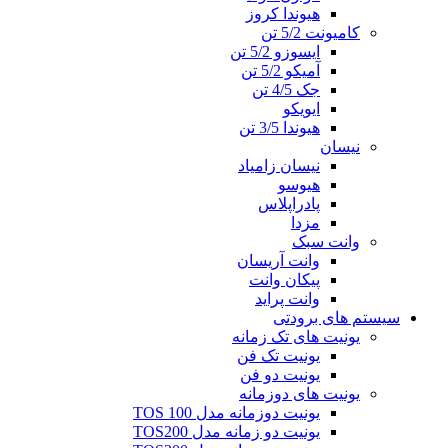
هیوندا کروز
کامیونت 5/2 تن
ایسوزو 5/2 تن
آمیکو 5/2 تن
جک 4/5 تن
ایویکو
هیوندا 3/5 تن
نیسان
نیسان زامیاد
هیوسو
پادراپلاس
مزدا
وانت سبک
وانت آریسان
پیکان وانت
وانت پراید
سیستم های برودتی
یونیت های تک زمانه
یونیت تک فن
یونیت دو فن
یونیت های دوزمانه
یونیت دوزمانه مدل TOS 100
یونیت دو زمانه مدل TOS200