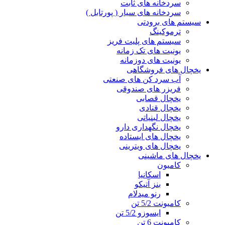
سردخانه های ثابت
سردخانه های سیار ( پورتابل )
سیستم های برودتی
ترموکینگ
سیستم های پلیت فریز
یونیت های تک زمانه
یونیت های دوزمانه
یخچال های فروشگاهی
آب سرد کن های صنعتی
فریزر های صندوقی
یخچال قصابی
یخچال قنادی
یخچال لبنیاتی
یخچال نگهداری دارو
یخچال های ایستاده
یخچال های ویترینی
یخچال های ماشینی
کامیون
اسکانیا
بنز آتیکو
رنو میدلام
کامیونت 5/2 تن
ایسوزو 5/2 تن
کامیونت 6 تن