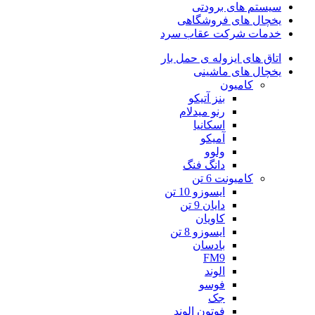
سیستم های برودتی
یخچال های فروشگاهی
خدمات شرکت عقاب سرد
اتاق های ایزوله ی حمل بار
یخچال های ماشینی
کامیون
بنز آتیکو
رنو میدلام
اسکانیا
آمیکو
ولوو
دانگ فنگ
کامیونت 6 تن
ایسوزو 10 تن
دایان 9 تن
کاویان
ایسوزو 8 تن
بادسان
FM9
الوند
فوسو
جک
فوتون الوند