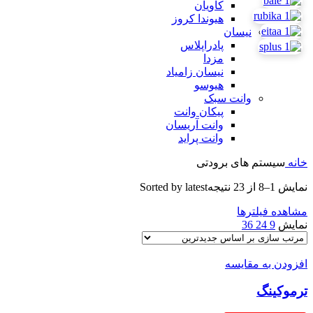
کاویان
هیوندا کروز
نیسان
پادراپلاس
مزدا
نیسان زامیاد
هیوسو
وانت سبک
پیکان وانت
وانت آریسان
وانت پراید
خانه
سیستم های برودتی
نمایش 1–8 از 23 نتیجه
Sorted by latest
مشاهده فیلترها
نمایش
9
24
36
افزودن به مقایسه
ترموکینگ