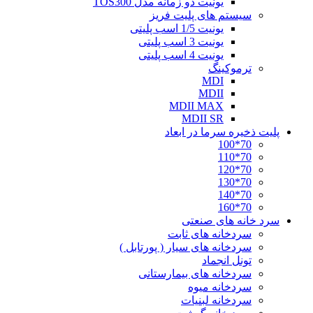
یونیت دو زمانه مدل TOS300
سیستم های پلیت فریز
یونیت 1/5 اسب پلیتی
یونیت 3 اسب پلیتی
یونیت 4 اسب پلیتی
ترموکینگ
MDI
MDII
MDII MAX
MDII SR
پلیت ذخیره سرما در ابعاد
70*100
70*110
70*120
70*130
70*140
70*160
سرد خانه های صنعتی
سردخانه های ثابت
سردخانه های سیار ( پورتابل )
تونل انجماد
سردخانه های بیمارستانی
سردخانه میوه
سردخانه لبنیات