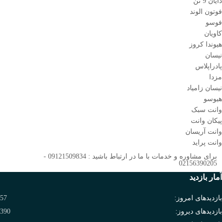
دایان 9 تن
فوتون الوند
فوسو
کاویان
هیوندا کروز
نیسان
پادراپلاس
مزدا
نیسان زامیاد
هیوسو
وانت سبک
پیکان وانت
وانت آریسان
وانت پراید
برای مشاوره و خدمات با ما در ارتباط باشید : 09121509834 -
02156390205
آمار بازدید
بازدیدهای امروز:
57
بازدیدهای دیروز:
390