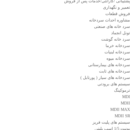
پشتیبانی /گارانتی/خدمات پس از فروش
تعمیر و نگهداری
فروش قطعات
مشاوره احداث سردخانه
سرد خانه های صنعتی
تونل انجماد
سرد خانه گوشت
سردخانه خرما
سردخانه لبنیات
سردخانه میوه
سردخانه های بیمارستانی
سردخانه های ثابت
سردخانه های سیار ( پورتابل )
سیستم های برودتی
ترموکینگ
MDI
MDII
MDII MAX
MDII SR
سیستم های پلیت فریز
یونیت 1/5 اسب پلیتی