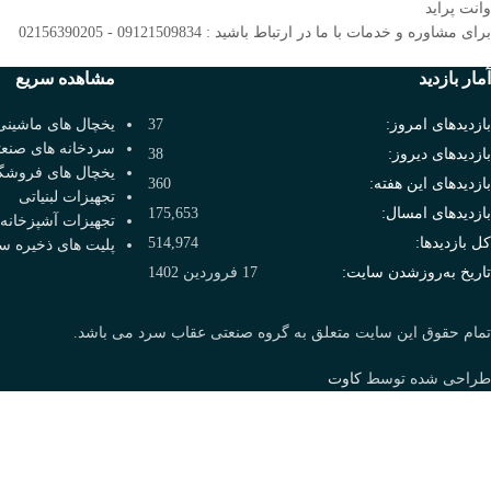
وانت پراید
برای مشاوره و خدمات با ما در ارتباط باشید : 09121509834 - 02156390205
آمار بازدید
مشاهده سریع
بازدیدهای امروز:
37
یخچال های ماشینی
سردخانه های صنع
بازدیدهای دیروز:
38
یخچال های فروشگ
بازدیدهای این هفته:
360
تجهیزات لبنیاتی
بازدیدهای امسال:
175,653
تجهیزات آشپزخانه
کل بازدیدها:
514,974
پلیت های ذخیره س
تاریخ به‌روزشدن سایت:
17 فروردین 1402
تمام حقوق این سایت متعلق به گروه صنعتی عقاب سرد می باشد.
طراحی شده توسط
کاوت