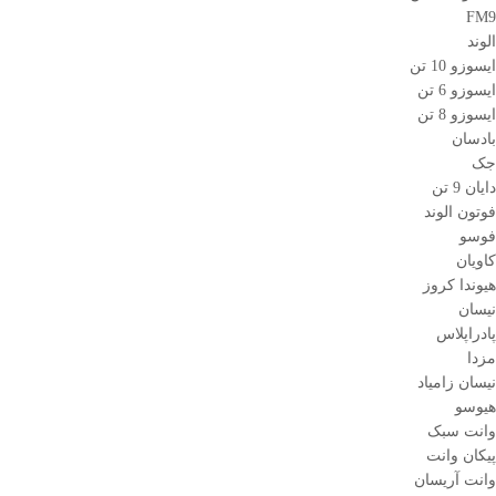
FM9
الوند
ایسوزو 10 تن
ایسوزو 6 تن
ایسوزو 8 تن
بادسان
جک
دایان 9 تن
فوتون الوند
فوسو
کاویان
هیوندا کروز
نیسان
پادراپلاس
مزدا
نیسان زامیاد
هیوسو
وانت سبک
پیکان وانت
وانت آریسان