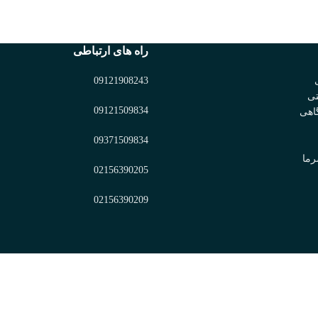
راه های ارتباطی
09121908243
تی
09121509834
اهی
09371509834
رما
02156390205
02156390209