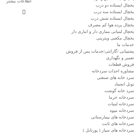
اطلاعات بیشتر
یخچال ایستاده دو درب
یخچال ایستاده سه درب
یخچال ایستاده شش درب
یخچال پرده هوا کم مصرف
یخچال لبنیاتی بنماری دار و انباری دار
یخچال مکعبی ویترینی
خدمات ما
پشتیبانی /گارانتی/خدمات پس از فروش
تعمیر و نگهداری
فروش قطعات
مشاوره احداث سردخانه
سرد خانه های صنعتی
تونل انجماد
سرد خانه گوشت
سردخانه خرما
سردخانه لبنیات
سردخانه میوه
سردخانه های بیمارستانی
سردخانه های ثابت
سردخانه های سیار ( پورتابل )