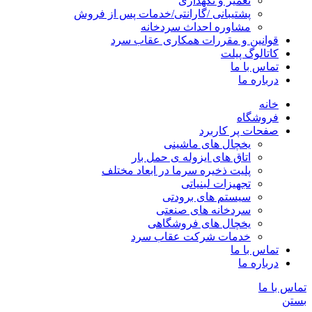
تعمیر و نگهداری
پشتیبانی /گارانتی/خدمات پس از فروش
مشاوره احداث سردخانه
قوانین و مقررات همکاری عقاب سرد
کاتالوگ پیلت
تماس با ما
درباره ما
خانه
فروشگاه
صفحات پر کاربرد
یخچال های ماشینی
اتاق های ایزوله ی حمل بار
پلیت ذخیره سرما در ابعاد مختلف
تجهیزات لبنیاتی
سیستم های برودتی
سردخانه های صنعتی
یخچال های فروشگاهی
خدمات شرکت عقاب سرد
تماس با ما
درباره ما
تماس با ما
بستن