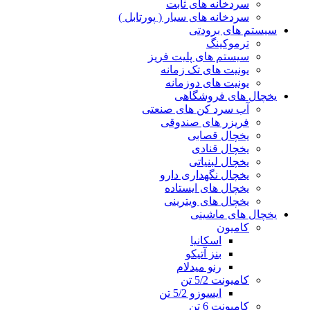
سردخانه های ثابت
سردخانه های سیار ( پورتابل )
سیستم های برودتی
ترموکینگ
سیستم های پلیت فریز
یونیت های تک زمانه
یونیت های دوزمانه
یخچال های فروشگاهی
آب سرد کن های صنعتی
فریزر های صندوقی
یخچال قصابی
یخچال قنادی
یخچال لبنیاتی
یخچال نگهداری دارو
یخچال های ایستاده
یخچال های ویترینی
یخچال های ماشینی
کامیون
اسکانیا
بنز آتیکو
رنو میدلام
کامیونت 5/2 تن
ایسوزو 5/2 تن
کامیونت 6 تن