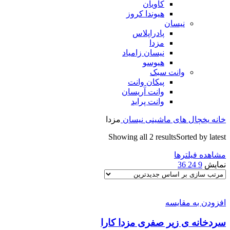
کاویان
هیوندا کروز
نیسان
پادراپلاس
مزدا
نیسان زامیاد
هیوسو
وانت سبک
پیکان وانت
وانت آریسان
وانت پراید
خانه
یخچال های ماشینی
نیسان
مزدا
Showing all 2 results
Sorted by latest
مشاهده فیلترها
نمایش
9
24
36
افزودن به مقایسه
سردخانه ی زیر صفری مزدا کارا