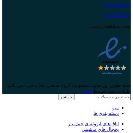
02156390205
02156390209
اعتماد شما افتخار ماست
تمام حقوق این سایت متعلق به گروه صنعتی عقاب سرد می باشد.
طراحی شده توسط
کاوت
جستجو
منو
دسته بندی ها
اتاق های ایزوله ی حمل بار
یخچال های ماشینی