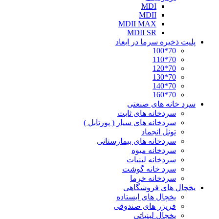
MDI
MDII
MDII MAX
MDII SR
پلیت ذخیره سرما در ابعاد
70*100
70*110
70*120
70*130
70*140
70*160
سرد خانه های صنعتی
سردخانه های ثابت
سردخانه های سیار ( پورتابل )
تونل انجماد
سردخانه های بیمارستانی
سردخانه میوه
سردخانه لبنیات
سرد خانه گوشت
سردخانه خرما
یخچال های فروشگاهی
یخچال های ایستاده
فریزر های صندوقی
یخچال لبنیاتی