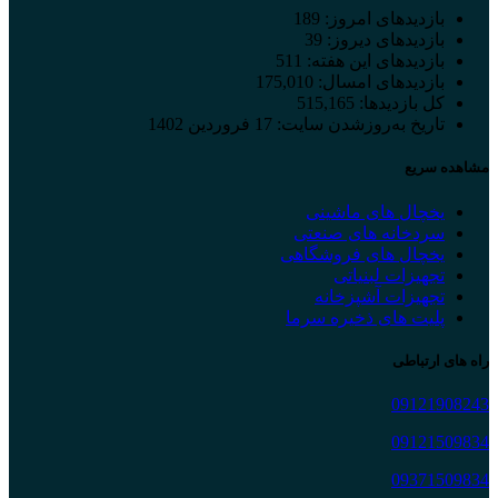
بازدیدهای امروز:
189
بازدیدهای دیروز:
39
بازدیدهای این هفته:
511
بازدیدهای امسال:
175,010
کل بازدیدها:
515,165
تاریخ به‌روزشدن سایت:
17 فروردین 1402
مشاهده سریع
یخچال های ماشینی
سردخانه های صنعتی
یخچال های فروشگاهی
تجهیزات لبنیاتی
تجهیزات آشپزخانه
پلیت های ذخیره سرما
راه های ارتباطی
09121908243
09121509834
09371509834