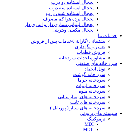
یخچال ایستاده دو درب
یخچال ایستاده سه درب
یخچال ایستاده شش درب
یخچال پرده هوا کم مصرف
یخچال لبنیاتی بنماری دار و انباری دار
یخچال مکعبی ویترینی
خدمات ما
پشتیبانی /گارانتی/خدمات پس از فروش
تعمیر و نگهداری
فروش قطعات
مشاوره احداث سردخانه
سرد خانه های صنعتی
تونل انجماد
سرد خانه گوشت
سردخانه خرما
سردخانه لبنیات
سردخانه میوه
سردخانه های بیمارستانی
سردخانه های ثابت
سردخانه های سیار ( پورتابل )
سیستم های برودتی
ترموکینگ
MDI
MDII