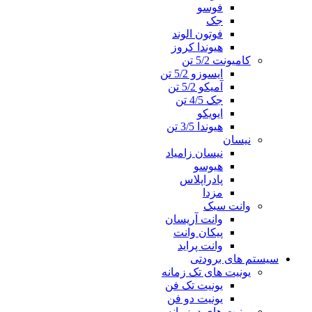
فوسو
جک
فوتون الوند
هیوندا کروز
کامیونت 5/2 تن
ایسوزو 5/2 تن
آمیکو 5/2 تن
جک 4/5 تن
ایویکو
هیوندا 3/5 تن
نیسان
نیسان زامیاد
هیوسو
پادراپلاس
مزدا
وانت سبک
وانت آریسان
پیکان وانت
وانت پراید
سیستم های برودتی
یونیت های تک زمانه
یونیت تک فن
یونیت دو فن
یونیت های دوزمانه