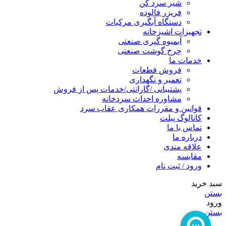
شیر سرد کن
فریزر فالوده
دستگاه آبگیری مرکبات
تجهیزات اشپزخانه
آبمیوه گیری صنعتی
چرخ گوشت صنعتی
خدمات ما
فروش قطعات
تعمیر و نگهداری
پشتیبانی /گارانتی/خدمات پس از فروش
مشاوره احداث سردخانه
قوانین و مقررات همکاری عقاب سرد
کاتالوگ پیلت
تماس با ما
درباره ما
علاقه مندی
مقایسه
ورود / ثبت نام
سبد خرید
بستن
ورود
بستن