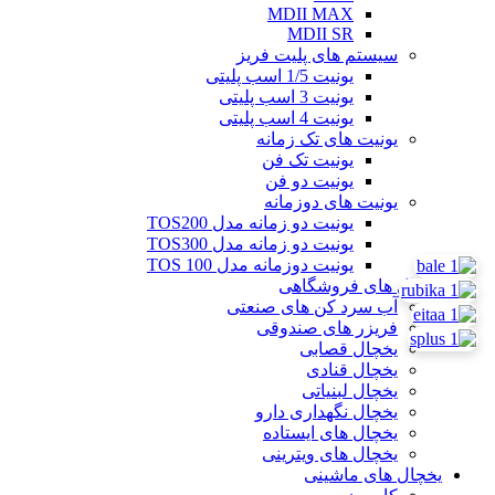
MDII MAX
MDII SR
سیستم های پلیت فریز
یونیت 1/5 اسب پلیتی
یونیت 3 اسب پلیتی
یونیت 4 اسب پلیتی
یونیت های تک زمانه
یونیت تک فن
یونیت دو فن
یونیت های دوزمانه
یونیت دو زمانه مدل TOS200
یونیت دو زمانه مدل TOS300
یونیت دوزمانه مدل TOS 100
یخچال های فروشگاهی
آب سرد کن های صنعتی
فریزر های صندوقی
یخچال قصابی
یخچال قنادی
یخچال لبنیاتی
یخچال نگهداری دارو
یخچال های ایستاده
یخچال های ویترینی
یخچال های ماشینی