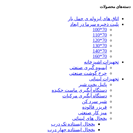
دسته‌های محصولات
اتاق های ایزوله ی حمل بار
پلیت ذخیره سرما در ابعاد
70*100
70*110
70*120
70*130
70*140
70*160
تجهیزات اشپزخانه
آبمیوه گیری صنعتی
چرخ گوشت صنعتی
تجهیزات لبنیاتی
پاتیل پخت شیر
دستگاه آبگیری ماست چکیده
دستگاه آبگیری مرکبات
شیر سرد کن
فریزر فالوده
میز کار صنعتی
یخچال های لبنیاتی
یخچال ایستاده تک درب
یخچال ایستاده چهار درب