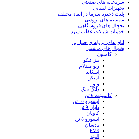
سردخانه های صنعتی
تجهیزات لبنیاتی
پلیت ذخیره سرما در ابعاد مختلف
سیستم های برودتی
یخچال های فروشگاهی
خدمات شرکت عقاب سرد
اتاق های ایزوله ی حمل بار
یخچال های ماشینی
کامیون
بنز آتیکو
رنو میدلام
اسکانیا
آمیکو
ولوو
دانگ فنگ
کامیونت 6 تن
ایسوزو 10 تن
دایان 9 تن
کاویان
ایسوزو 8 تن
بادسان
FM9
الوند