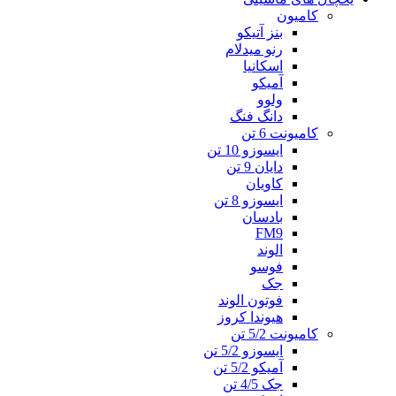
کامیون
بنز آتیکو
رنو میدلام
اسکانیا
آمیکو
ولوو
دانگ فنگ
کامیونت 6 تن
ایسوزو 10 تن
دایان 9 تن
کاویان
ایسوزو 8 تن
بادسان
FM9
الوند
فوسو
جک
فوتون الوند
هیوندا کروز
کامیونت 5/2 تن
ایسوزو 5/2 تن
آمیکو 5/2 تن
جک 4/5 تن