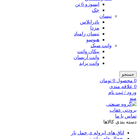
ایسوزو 6 تن
جک
نیسان
پادراپلاس
مزدا
نیسان زامیاد
هیوسو
وانت سبک
پیکان وانت
وانت آریسان
وانت پراید
جستجو
0
محصول
0
تومان
0
علاقه مندی
ورود / ثبت نام
منو
تماس با ما
دسته بندی کالاها
اتاق های ایزوله ی حمل بار
یخچال های ماشینی