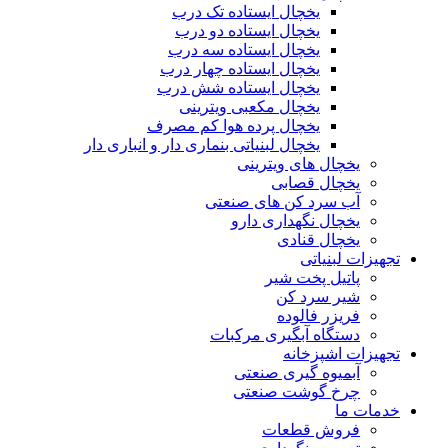
یخچال ایستاده تک درب
یخچال ایستاده دو درب
یخچال ایستاده سه درب
یخچال ایستاده چهار درب
یخچال ایستاده شش درب
یخچال مکعبی ویترینی
یخچال پرده هوا کم مصرف
یخچال لبنیاتی بنماری دار و انباری دار
یخچال های ویترینی
یخچال قصابی
آب سرد کن های صنعتی
یخچال نگهداری دارو
یخچال قنادی
تجهیزات لبنیاتی
پاتیل پخت شیر
شیر سرد کن
فریزر فالوده
دستگاه آبگیری مرکبات
تجهیزات اشپزخانه
آبمیوه گیری صنعتی
چرخ گوشت صنعتی
خدمات ما
فروش قطعات