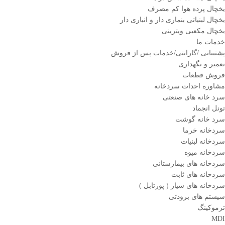
یخچال پرده هوا کم مصرف
یخچال لبنیاتی بنماری دار و انباری دار
یخچال مکعبی ویترینی
خدمات ما
پشتیبانی /گارانتی/خدمات پس از فروش
تعمیر و نگهداری
فروش قطعات
مشاوره احداث سردخانه
سرد خانه های صنعتی
تونل انجماد
سرد خانه گوشت
سردخانه خرما
سردخانه لبنیات
سردخانه میوه
سردخانه های بیمارستانی
سردخانه های ثابت
سردخانه های سیار ( پورتابل )
سیستم های برودتی
ترموکینگ
MDI