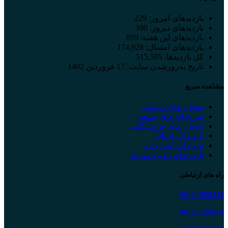
بازدیدهای امروز:
229
بازدیدهای دیروز:
390
بازدیدهای این هفته:
899
بازدیدهای امسال:
174,928
کل بازدیدها:
515,595
تاریخ به‌روزشدن سایت:
17 فروردین 1402
مشاهده سریع
یخچال های ماشینی
سردخانه های صنعتی
یخچال های فروشگاهی
تجهیزات لبنیاتی
تجهیزات آشپزخانه
پلیت های ذخیره سرما
راه های ارتباطی
09121908243
09121509834