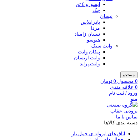
ایسوزو 6 تن
جک
نیسان
پادراپلاس
مزدا
نیسان زامیاد
هیوسو
وانت سبک
پیکان وانت
وانت آریسان
وانت پراید
جستجو
0
محصول
0
تومان
0
علاقه مندی
ورود / ثبت نام
منو
تماس با ما
دسته بندی کالاها
اتاق های ایزوله ی حمل بار
یخچال های ماشینی