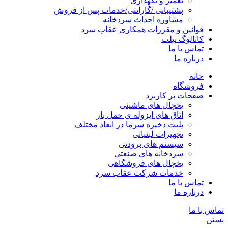
تعمیر و نگهداری
پشتیبانی /گارانتی/خدمات پس از فروش
مشاوره احداث سردخانه
قوانین و مقررات همکاری عقاب سرد
کاتالوگ پیلت
تماس با ما
درباره ما
خانه
فروشگاه
صفحات پر کاربرد
یخچال های ماشینی
اتاق های ایزوله ی حمل بار
پلیت ذخیره سرما در ابعاد مختلف
تجهیزات لبنیاتی
سیستم های برودتی
سردخانه های صنعتی
یخچال های فروشگاهی
خدمات شرکت عقاب سرد
تماس با ما
درباره ما
تماس با ما
بستن