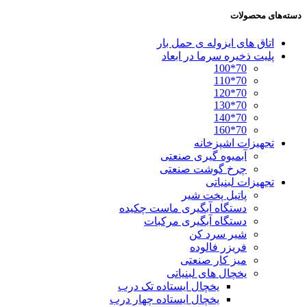
دسته‌های محصولات
اتاق های ایزوله ی حمل بار
پلیت ذخیره سرما در ابعاد
70*100
70*110
70*120
70*130
70*140
70*160
تجهیزات اشپزخانه
آبمیوه گیری صنعتی
چرخ گوشت صنعتی
تجهیزات لبنیاتی
پاتیل پخت شیر
دستگاه آبگیری ماست چکیده
دستگاه آبگیری مرکبات
شیر سرد کن
فریزر فالوده
میز کار صنعتی
یخچال های لبنیاتی
یخچال ایستاده تک درب
یخچال ایستاده چهار درب