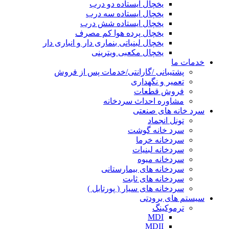
یخچال ایستاده دو درب
یخچال ایستاده سه درب
یخچال ایستاده شش درب
یخچال پرده هوا کم مصرف
یخچال لبنیاتی بنماری دار و انباری دار
یخچال مکعبی ویترینی
خدمات ما
پشتیبانی /گارانتی/خدمات پس از فروش
تعمیر و نگهداری
فروش قطعات
مشاوره احداث سردخانه
سرد خانه های صنعتی
تونل انجماد
سرد خانه گوشت
سردخانه خرما
سردخانه لبنیات
سردخانه میوه
سردخانه های بیمارستانی
سردخانه های ثابت
سردخانه های سیار ( پورتابل )
سیستم های برودتی
ترموکینگ
MDI
MDII