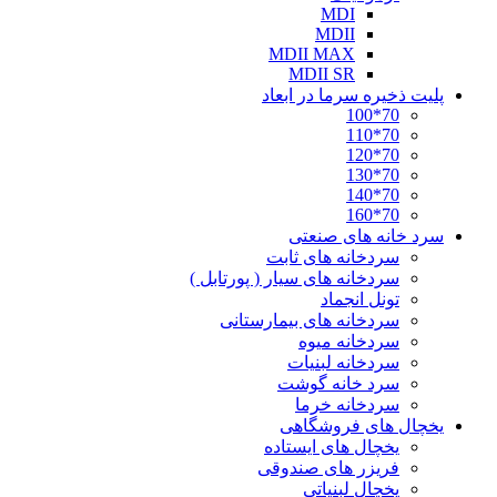
MDI
MDII
MDII MAX
MDII SR
پلیت ذخیره سرما در ابعاد
70*100
70*110
70*120
70*130
70*140
70*160
سرد خانه های صنعتی
سردخانه های ثابت
سردخانه های سیار ( پورتابل )
تونل انجماد
سردخانه های بیمارستانی
سردخانه میوه
سردخانه لبنیات
سرد خانه گوشت
سردخانه خرما
یخچال های فروشگاهی
یخچال های ایستاده
فریزر های صندوقی
یخچال لبنیاتی