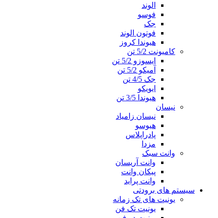
الوند
فوسو
جک
فوتون الوند
هیوندا کروز
کامیونت 5/2 تن
ایسوزو 5/2 تن
آمیکو 5/2 تن
جک 4/5 تن
ایویکو
هیوندا 3/5 تن
نیسان
نیسان زامیاد
هیوسو
پادراپلاس
مزدا
وانت سبک
وانت آریسان
پیکان وانت
وانت پراید
سیستم های برودتی
یونیت های تک زمانه
یونیت تک فن
یونیت دو فن