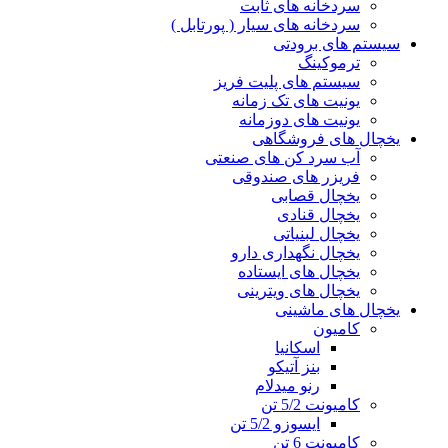
سردخانه های ثابت
سردخانه های سیار ( پورتابل )
سیستم های برودتی
ترموکینگ
سیستم های پلیت فریز
یونیت های تک زمانه
یونیت های دوزمانه
یخچال های فروشگاهی
آب سرد کن های صنعتی
فریزر های صندوقی
یخچال قصابی
یخچال قنادی
یخچال لبنیاتی
یخچال نگهداری دارو
یخچال های ایستاده
یخچال های ویترینی
یخچال های ماشینی
کامیون
اسکانیا
بنز آتیکو
رنو میدلام
کامیونت 5/2 تن
ایسوزو 5/2 تن
کامیونت 6 تن