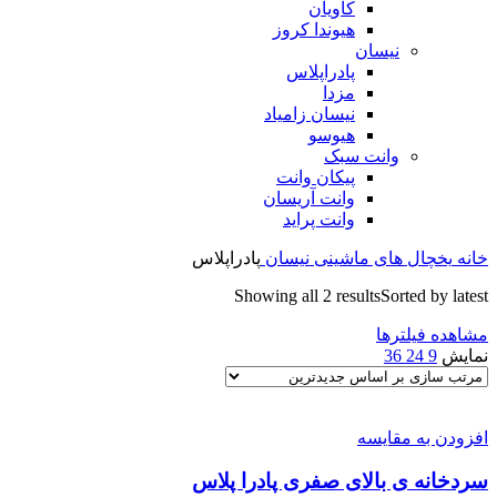
کاویان
هیوندا کروز
نیسان
پادراپلاس
مزدا
نیسان زامیاد
هیوسو
وانت سبک
پیکان وانت
وانت آریسان
وانت پراید
خانه
یخچال های ماشینی
نیسان
پادراپلاس
Showing all 2 results
Sorted by latest
مشاهده فیلترها
نمایش
9
24
36
افزودن به مقایسه
سردخانه ی بالای صفری پادرا پلاس