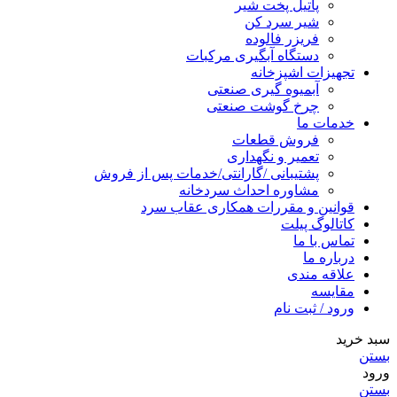
پاتیل پخت شیر
شیر سرد کن
فریزر فالوده
دستگاه آبگیری مرکبات
تجهیزات اشپزخانه
آبمیوه گیری صنعتی
چرخ گوشت صنعتی
خدمات ما
فروش قطعات
تعمیر و نگهداری
پشتیبانی /گارانتی/خدمات پس از فروش
مشاوره احداث سردخانه
قوانین و مقررات همکاری عقاب سرد
کاتالوگ پیلت
تماس با ما
درباره ما
علاقه مندی
مقایسه
ورود / ثبت نام
سبد خرید
بستن
ورود
بستن