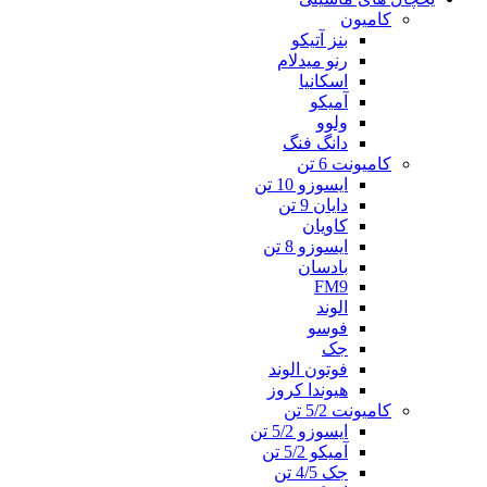
کامیون
بنز آتیکو
رنو میدلام
اسکانیا
آمیکو
ولوو
دانگ فنگ
کامیونت 6 تن
ایسوزو 10 تن
دایان 9 تن
کاویان
ایسوزو 8 تن
بادسان
FM9
الوند
فوسو
جک
فوتون الوند
هیوندا کروز
کامیونت 5/2 تن
ایسوزو 5/2 تن
آمیکو 5/2 تن
جک 4/5 تن