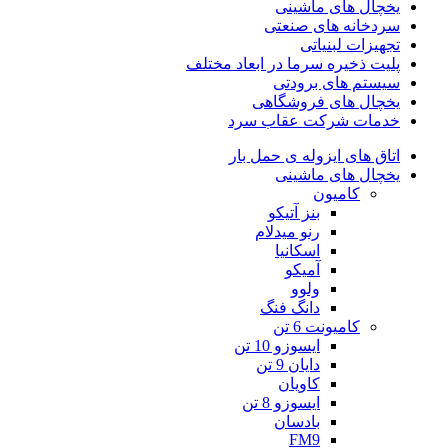
یخچال های ماشینی
سردخانه های صنعتی
تجهیزات لبنیاتی
پلیت ذخیره سرما در ابعاد مختلف
سیستم های برودتی
یخچال های فروشگاهی
خدمات شرکت عقاب سرد
اتاق های ایزوله ی حمل بار
یخچال های ماشینی
کامیون
بنز آتیکو
رنو میدلام
اسکانیا
آمیکو
ولوو
دانگ فنگ
کامیونت 6 تن
ایسوزو 10 تن
دایان 9 تن
کاویان
ایسوزو 8 تن
بادسان
FM9