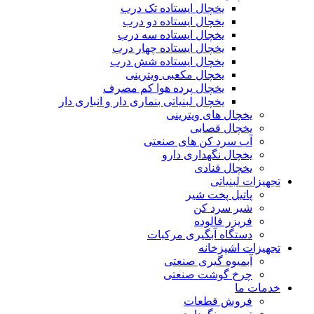
یخچال ایستاده تک درب
یخچال ایستاده دو درب
یخچال ایستاده سه درب
یخچال ایستاده چهار درب
یخچال ایستاده شش درب
یخچال مکعبی ویترینی
یخچال پرده هوا کم مصرف
یخچال لبنیاتی بنماری دار و انباری دار
یخچال های ویترینی
یخچال قصابی
آب سرد کن های صنعتی
یخچال نگهداری دارو
یخچال قنادی
تجهیزات لبنیاتی
پاتیل پخت شیر
شیر سرد کن
فریزر فالوده
دستگاه آبگیری مرکبات
تجهیزات اشپزخانه
آبمیوه گیری صنعتی
چرخ گوشت صنعتی
خدمات ما
فروش قطعات