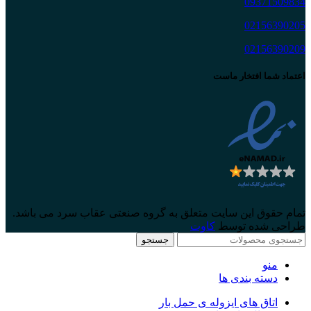
09371509834
02156390205
02156390209
اعتماد شما افتخار ماست
تمام حقوق این سایت متعلق به گروه صنعتی عقاب سرد می باشد.
طراحی شده توسط
کاوت
جستجو
منو
دسته بندی ها
اتاق های ایزوله ی حمل بار