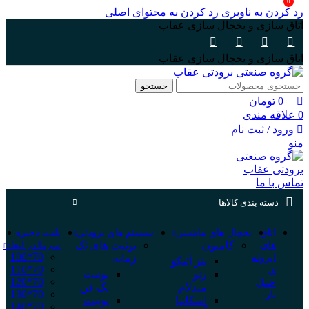
0
رد کردن به ناوبری
رد کردن به محتوای اصلی
اتاق سازی و یخچال سازی عقاب
اتاق سازی و یخچال سازی عقاب
جستجو
0
تومان
0
علاقه مندی
ورود / ثبت نام
منو
تماس با ما
دسته بندی کالاها
اتاق
یخچال های ماشینی
سیستم های برودتی
پلیت ذخیره
کامیون
یونیت های تک
های
سرما در ابعاد
70*100
ایزوله
زمانه
بنز آتیکو
70*110
ی
رنو
یونیت
70*120
حمل
میدلام
تک فن
70*130
بار
اسکانیا
یونیت
70*140