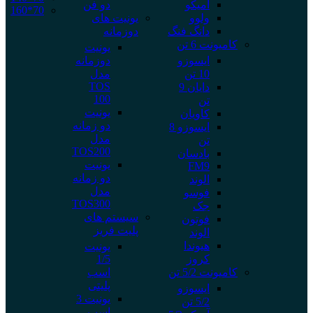
آمیکو
دو فن
70*160
ولوو
یونیت های
دانگ فنگ
دوزمانه
کامیونت 6 تن
یونیت
ایسوزو
دوزمانه
10 تن
مدل
TOS
دایان 9
100
تن
یونیت
کاویان
دو زمانه
ایسوزو 8
مدل
تن
TOS200
بادسان
یونیت
FM9
دو زمانه
الوند
مدل
فوسو
TOS300
جک
سیستم های
فوتون
پلیت فریز
الوند
هیوندا
یونیت
کروز
1/5
کامیونت 5/2 تن
اسب
پلیتی
ایسوزو
یونیت 3
5/2 تن
اسب