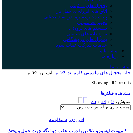
یخچال های ماشینی
اتاق های ایزوله ی حمل بار
پلیت ذخیره سرما در ابعاد مختلف
تجهیزات لبنیاتی
سیستم های برودتی
سردخانه های صنعتی
یخچال های فروشگاهی
خدمات شرکت عقاب سرد
تماس با ما
درباره ما
تماس با ما
خانه
یخچال های ماشینی
کامیونت 5/2 تن
ایسوزو 5/2 تن
Sorted
Showing all 2 results
by
مشاهده فیلترها
latest
36
24
9
نمایش
افزودن به مقایسه
کامیونت ایسوزو 5/2 تن با درب عقب دو لنگه جهت حمل و پخش