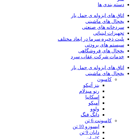
دسته بندی ها
اتاق های ایزوله ی حمل بار
یخچال های ماشینی
سردخانه های صنعتی
تجهیزات لبنیاتی
پلیت ذخیره سرما در ابعاد مختلف
سیستم های برودتی
یخچال های فروشگاهی
خدمات شرکت عقاب سرد
اتاق های ایزوله ی حمل بار
یخچال های ماشینی
کامیون
بنز آتیکو
رنو میدلام
اسکانیا
آمیکو
ولوو
دانگ فنگ
کامیونت 6 تن
ایسوزو 10 تن
دایان 9 تن
کاویان