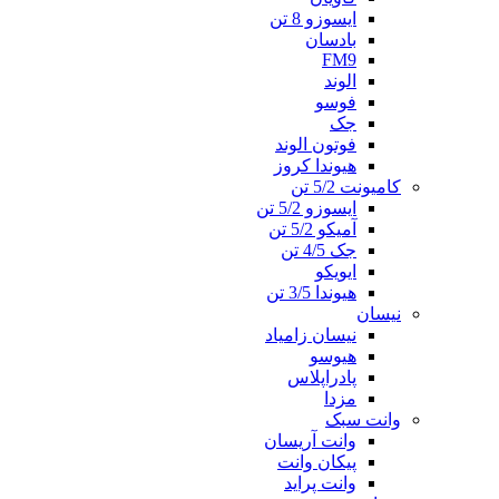
ایسوزو 8 تن
بادسان
FM9
الوند
فوسو
جک
فوتون الوند
هیوندا کروز
کامیونت 5/2 تن
ایسوزو 5/2 تن
آمیکو 5/2 تن
جک 4/5 تن
ایویکو
هیوندا 3/5 تن
نیسان
نیسان زامیاد
هیوسو
پادراپلاس
مزدا
وانت سبک
وانت آریسان
پیکان وانت
وانت پراید