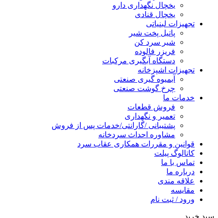
یخچال نگهداری دارو
یخچال قنادی
تجهیزات لبنیاتی
پاتیل پخت شیر
شیر سرد کن
فریزر فالوده
دستگاه آبگیری مرکبات
تجهیزات اشپزخانه
آبمیوه گیری صنعتی
چرخ گوشت صنعتی
خدمات ما
فروش قطعات
تعمیر و نگهداری
پشتیبانی /گارانتی/خدمات پس از فروش
مشاوره احداث سردخانه
قوانین و مقررات همکاری عقاب سرد
کاتالوگ پیلت
تماس با ما
درباره ما
علاقه مندی
مقایسه
ورود / ثبت نام
سبد خرید