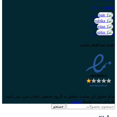
09121509834
09371509834
02156390205
02156390209
اعتماد شما افتخار ماست
تمام حقوق این سایت متعلق به گروه صنعتی عقاب سرد می باشد.
طراحی شده توسط
کاوت
جستجو
منو