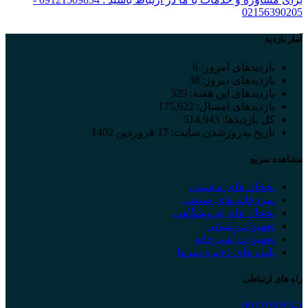
02156390205
آمار بازدید
بازدیدهای امروز:
6
بازدیدهای دیروز:
38
بازدیدهای این هفته:
329
بازدیدهای امسال:
175,622
کل بازدیدها:
514,943
تاریخ به‌روزشدن سایت:
17 فروردین 1402
مشاهده سریع
یخچال های ماشینی
سردخانه های صنعتی
یخچال های فروشگاهی
تجهیزات لبنیاتی
تجهیزات آشپزخانه
پلیت های ذخیره سرما
راه های ارتباطی
09121908243