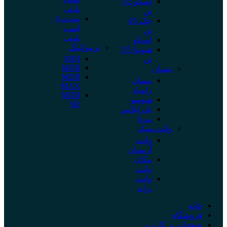
آمیکو 5/2
پلیتی
تن
یونیت 4
جک 4/5
اسب
تن
پلیتی
ایویکو
ترموکینگ
هیوندا 3/5
MDI
تن
MDII
نیسان
MDII
نیسان
MAX
زامیاد
MDII
هیوسو
SR
پادراپلاس
مزدا
وانت سبک
وانت
آریسان
پیکان
وانت
وانت
پراید
خانه
فروشگاه
صفحات پر کاربرد