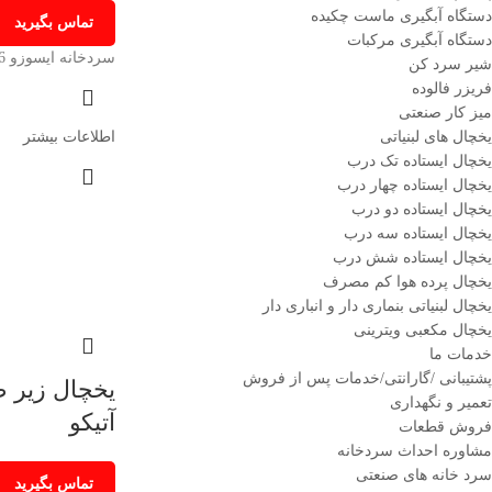
دستگاه آبگیری ماست چکیده
تماس بگیرید
دستگاه آبگیری مرکبات
سردخانه ایسوزو 6 تن
شیر سرد کن
فریزر فالوده
میز کار صنعتی
یخچال های لبنیاتی
اطلاعات بیشتر
یخچال ایستاده تک درب
یخچال ایستاده چهار درب
یخچال ایستاده دو درب
یخچال ایستاده سه درب
یخچال ایستاده شش درب
یخچال پرده هوا کم مصرف
یخچال لبنیاتی بنماری دار و انباری دار
یخچال مکعبی ویترینی
خدمات ما
پشتیبانی /گارانتی/خدمات پس از فروش
یخچال زیر ص
تعمیر و نگهداری
آتیکو
فروش قطعات
مشاوره احداث سردخانه
سرد خانه های صنعتی
تماس بگیرید