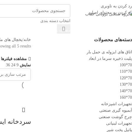
اق سازی و یخچال سازی عقاب
رد کردن به ناوبری
رد کردن به محتوای اصلی
انتخاب دسته بندی
ته بندی کالاها
خانه
فروشگاه
صفحات پر کاربرد
تماس با ما
درباره ما
دسته‌های محصولات
خانه
یخچال های م
owing all 5 results
اتاق های ایزوله ی حمل بار
پلیت ذخیره سرما در ابعاد
مشاهده فیلترها
70*100
نمایش
9
24
36
70*110
70*120
70*130
70*140
70*160
تجهیزات اشپزخانه
آبمیوه گیری صنعتی
چرخ گوشت صنعتی
سردخانه ایسوز
تجهیزات لبنیاتی
پاتیل پخت شیر