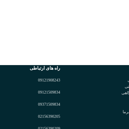
راه های ارتباطی
09121908243
تی
09121509834
اهی
09371509834
رما
02156390205
02156390209