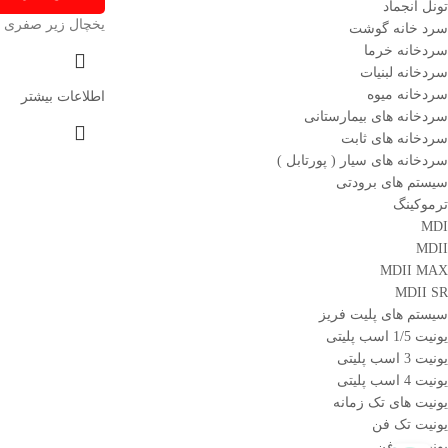
تونل انجماد
یخچال زیر صفری بن
سرد خانه گوشت
سردخانه خرما
سردخانه لبنیات
سردخانه میوه
اطلاعات بیشتر
سردخانه های بیمارستانی
سردخانه های ثابت
سردخانه های سیار ( پورتابل )
سیستم های برودتی
ترموکینگ
MDI
MDII
MDII MAX
MDII SR
سیستم های پلیت فریز
یونیت 1/5 اسب پلیتی
یونیت 3 اسب پلیتی
یونیت 4 اسب پلیتی
یونیت های تک زمانه
یونیت تک فن
یونیت دو فن