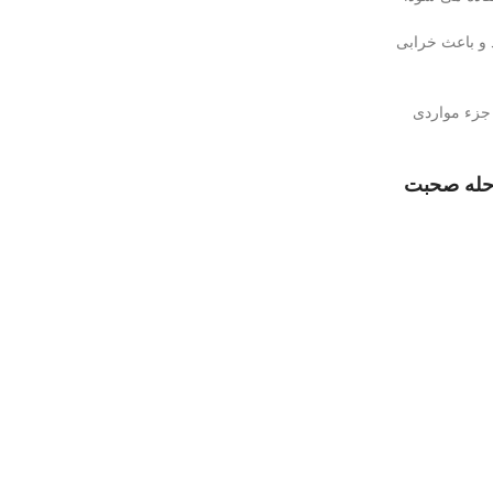
د و باعث خرابی
 جزء مواردی
رحله صحبت