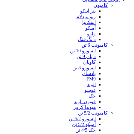
کامیون
بنز آتیکو
رنو میدلام
اسکانیا
آمیکو
ولوو
دانگ فنگ
کامیونت 6 تن
ایسوزو 10 تن
دایان 9 تن
کاویان
ایسوزو 8 تن
بادسان
FM9
الوند
فوسو
جک
فوتون الوند
هیوندا کروز
کامیونت 5/2 تن
ایسوزو 5/2 تن
آمیکو 5/2 تن
جک 4/5 تن