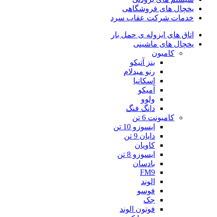
یخچال های فروشگاهی
خدمات شرکت عقاب سرد
اتاق های ایزوله ی حمل بار
یخچال های ماشینی
کامیون
بنز آتیکو
رنو میدلام
اسکانیا
آمیکو
ولوو
دانگ فنگ
کامیونت 6 تن
ایسوزو 10 تن
دایان 9 تن
کاویان
ایسوزو 8 تن
بادسان
FM9
الوند
فوسو
جک
فوتون الوند