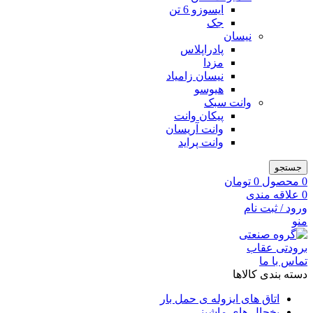
ایسوزو 6 تن
جک
نیسان
پادراپلاس
مزدا
نیسان زامیاد
هیوسو
وانت سبک
پیکان وانت
وانت آریسان
وانت پراید
جستجو
0
محصول
0
تومان
0
علاقه مندی
ورود / ثبت نام
منو
تماس با ما
دسته بندی کالاها
اتاق های ایزوله ی حمل بار
یخچال های ماشینی