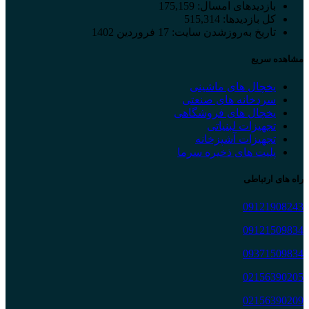
بازدیدهای امسال:
175,159
کل بازدیدها:
515,314
تاریخ به‌روزشدن سایت:
17 فروردین 1402
مشاهده سریع
یخچال های ماشینی
سردخانه های صنعتی
یخچال های فروشگاهی
تجهیزات لبنیاتی
تجهیزات آشپزخانه
پلیت های ذخیره سرما
راه های ارتباطی
09121908243
09121509834
09371509834
02156390205
02156390209