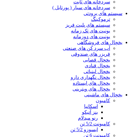
سردخانه های ثابت
سردخانه های سیار ( پورتابل )
سیستم های برودتی
ترموکینگ
سیستم های پلیت فریز
یونیت های تک زمانه
یونیت های دوزمانه
یخچال های فروشگاهی
آب سرد کن های صنعتی
فریزر های صندوقی
یخچال قصابی
یخچال قنادی
یخچال لبنیاتی
یخچال نگهداری دارو
یخچال های ایستاده
یخچال های ویترینی
یخچال های ماشینی
کامیون
اسکانیا
بنز آتیکو
رنو میدلام
کامیونت 5/2 تن
ایسوزو 5/2 تن
کامیونت 6 تن