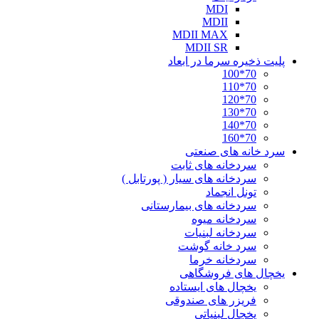
MDI
MDII
MDII MAX
MDII SR
پلیت ذخیره سرما در ابعاد
70*100
70*110
70*120
70*130
70*140
70*160
سرد خانه های صنعتی
سردخانه های ثابت
سردخانه های سیار ( پورتابل )
تونل انجماد
سردخانه های بیمارستانی
سردخانه میوه
سردخانه لبنیات
سرد خانه گوشت
سردخانه خرما
یخچال های فروشگاهی
یخچال های ایستاده
فریزر های صندوقی
یخچال لبنیاتی