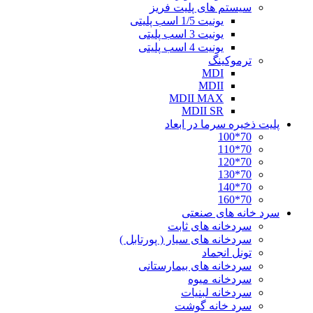
سیستم های پلیت فریز
یونیت 1/5 اسب پلیتی
یونیت 3 اسب پلیتی
یونیت 4 اسب پلیتی
ترموکینگ
MDI
MDII
MDII MAX
MDII SR
پلیت ذخیره سرما در ابعاد
70*100
70*110
70*120
70*130
70*140
70*160
سرد خانه های صنعتی
سردخانه های ثابت
سردخانه های سیار ( پورتابل )
تونل انجماد
سردخانه های بیمارستانی
سردخانه میوه
سردخانه لبنیات
سرد خانه گوشت