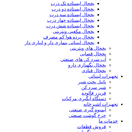
یخچال ایستاده تک درب
یخچال ایستاده دو درب
یخچال ایستاده سه درب
یخچال ایستاده چهار درب
یخچال ایستاده شش درب
یخچال مکعبی ویترینی
یخچال پرده هوا کم مصرف
یخچال لبنیاتی بنماری دار و انباری دار
یخچال های ویترینی
یخچال قصابی
آب سرد کن های صنعتی
یخچال نگهداری دارو
یخچال قنادی
تجهیزات لبنیاتی
پاتیل پخت شیر
شیر سرد کن
فریزر فالوده
دستگاه آبگیری مرکبات
تجهیزات اشپزخانه
آبمیوه گیری صنعتی
چرخ گوشت صنعتی
خدمات ما
فروش قطعات