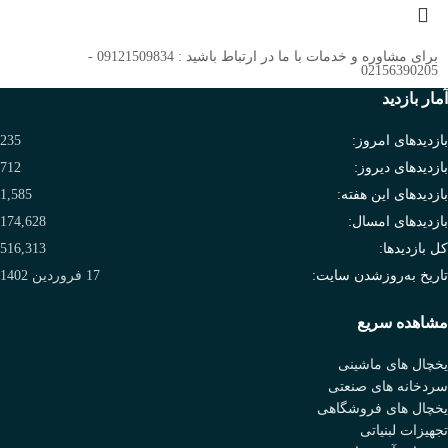
برای مشاوره و خدمات با ما در ارتباط باشید : 09121509834 -
02156390205
آمار بازدید
بازدیدهای امروز:
235
بازدیدهای دیروز:
712
بازدیدهای این هفته:
1,585
بازدیدهای امسال:
174,628
کل بازدیدها:
516,313
تاریخ به‌روزشدن سایت:
17 فروردین 1402
مشاهده سریع
یخچال های ماشینی
سردخانه های صنعتی
یخچال های فروشگاهی
تجهیزات لبنیاتی