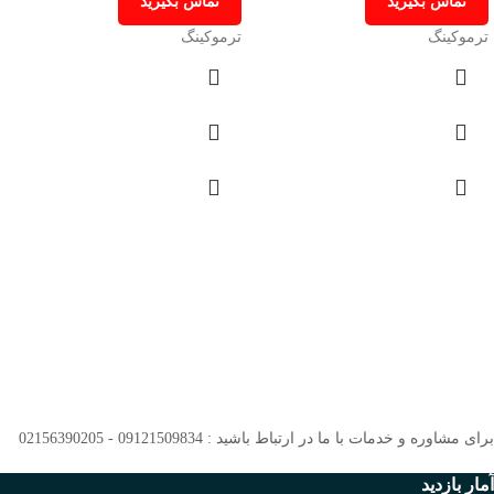
تماس بگیرید
تماس بگیرید
ترموکینگ
ترموکینگ
برای مشاوره و خدمات با ما در ارتباط باشید : 09121509834 - 02156390205
آمار بازدید