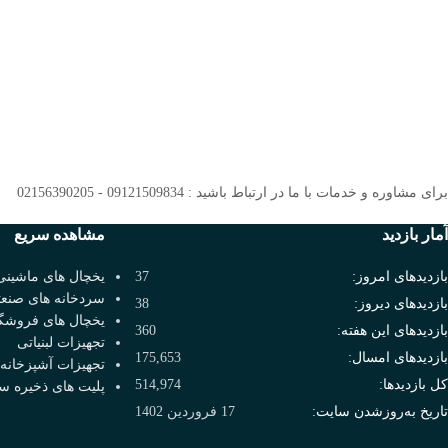
برای مشاوره و خدمات با ما در ارتباط باشید : 09121509834 - 02156390205
آمار بازدید
مشاهده سریع
بازدیدهای امروز:
37
یخچال های ماشینی
سردخانه های صنع
بازدیدهای دیروز:
38
یخچال های فروشگ
بازدیدهای این هفته:
360
تجهیزات لبنیاتی
بازدیدهای امسال:
175,653
تجهیزات آشپزخانه
کل بازدیدها:
514,974
پلیت های ذخیره س
تاریخ به‌روزشدن سایت:
17 فروردین 1402