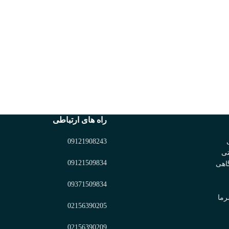
راه های ارتباطی
09121908243
تی
09121509834
اهی
09371509834
رما
02156390205
02156390209