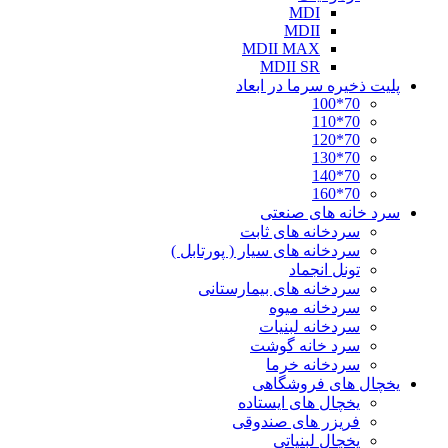
MDI
MDII
MDII MAX
MDII SR
پلیت ذخیره سرما در ابعاد
70*100
70*110
70*120
70*130
70*140
70*160
سرد خانه های صنعتی
سردخانه های ثابت
سردخانه های سیار ( پورتابل )
تونل انجماد
سردخانه های بیمارستانی
سردخانه میوه
سردخانه لبنیات
سرد خانه گوشت
سردخانه خرما
یخچال های فروشگاهی
یخچال های ایستاده
فریزر های صندوقی
یخچال لبنیاتی