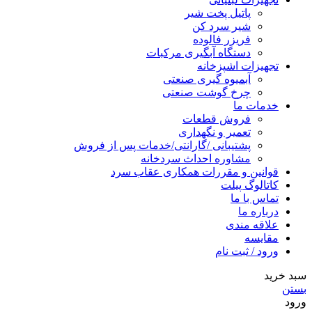
پاتیل پخت شیر
شیر سرد کن
فریزر فالوده
دستگاه آبگیری مرکبات
تجهیزات اشپزخانه
آبمیوه گیری صنعتی
چرخ گوشت صنعتی
خدمات ما
فروش قطعات
تعمیر و نگهداری
پشتیبانی /گارانتی/خدمات پس از فروش
مشاوره احداث سردخانه
قوانین و مقررات همکاری عقاب سرد
کاتالوگ پیلت
تماس با ما
درباره ما
علاقه مندی
مقایسه
ورود / ثبت نام
سبد خرید
بستن
ورود