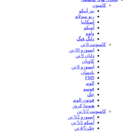
کامیون
بنز آتیکو
رنو میدلام
اسکانیا
آمیکو
ولوو
دانگ فنگ
کامیونت 6 تن
ایسوزو 10 تن
دایان 9 تن
کاویان
ایسوزو 8 تن
بادسان
FM9
الوند
فوسو
جک
فوتون الوند
هیوندا کروز
کامیونت 5/2 تن
ایسوزو 5/2 تن
آمیکو 5/2 تن
جک 4/5 تن