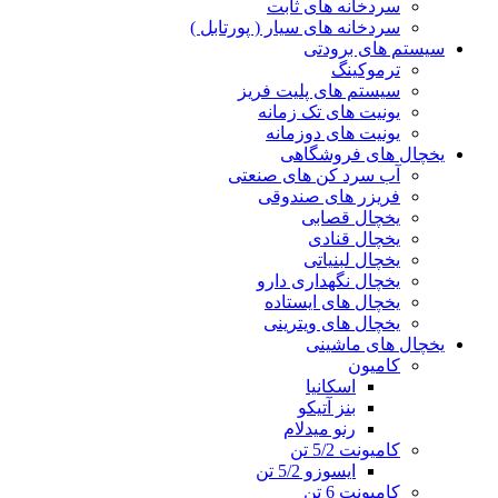
سردخانه های ثابت
سردخانه های سیار ( پورتابل )
سیستم های برودتی
ترموکینگ
سیستم های پلیت فریز
یونیت های تک زمانه
یونیت های دوزمانه
یخچال های فروشگاهی
آب سرد کن های صنعتی
فریزر های صندوقی
یخچال قصابی
یخچال قنادی
یخچال لبنیاتی
یخچال نگهداری دارو
یخچال های ایستاده
یخچال های ویترینی
یخچال های ماشینی
کامیون
اسکانیا
بنز آتیکو
رنو میدلام
کامیونت 5/2 تن
ایسوزو 5/2 تن
کامیونت 6 تن