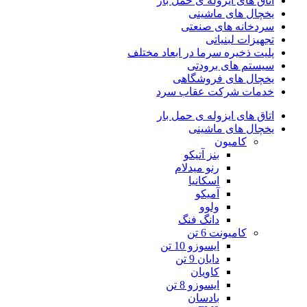
اتاق های ایزوله ی حمل بار
یخچال های ماشینی
سردخانه های صنعتی
تجهیزات لبنیاتی
پلیت ذخیره سرما در ابعاد مختلف
سیستم های برودتی
یخچال های فروشگاهی
خدمات شرکت عقاب سرد
اتاق های ایزوله ی حمل بار
یخچال های ماشینی
کامیون
بنز آتیکو
رنو میدلام
اسکانیا
آمیکو
ولوو
دانگ فنگ
کامیونت 6 تن
ایسوزو 10 تن
دایان 9 تن
کاویان
ایسوزو 8 تن
بادسان