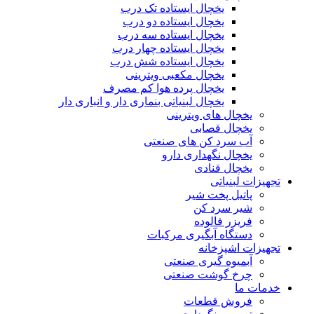
یخچال ایستاده تک درب
یخچال ایستاده دو درب
یخچال ایستاده سه درب
یخچال ایستاده چهار درب
یخچال ایستاده شش درب
یخچال مکعبی ویترینی
یخچال پرده هوا کم مصرف
یخچال لبنیاتی بنماری دار و انباری دار
یخچال های ویترینی
یخچال قصابی
آب سرد کن های صنعتی
یخچال نگهداری دارو
یخچال قنادی
تجهیزات لبنیاتی
پاتیل پخت شیر
شیر سرد کن
فریزر فالوده
دستگاه آبگیری مرکبات
تجهیزات اشپزخانه
آبمیوه گیری صنعتی
چرخ گوشت صنعتی
خدمات ما
فروش قطعات