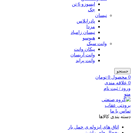
ایسوزو 6 تن
جک
نیسان
پادراپلاس
مزدا
نیسان زامیاد
هیوسو
وانت سبک
پیکان وانت
وانت آریسان
وانت پراید
جستجو
0
محصول
0
تومان
0
علاقه مندی
ورود / ثبت نام
منو
تماس با ما
دسته بندی کالاها
اتاق های ایزوله ی حمل بار
یخچال های ماشینی