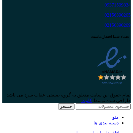
09371509834
02156390205
02156390209
اعتماد شما افتخار ماست
تمام حقوق این سایت متعلق به گروه صنعتی عقاب سرد می باشد.
طراحی شده توسط
کاوت
جستجو
منو
دسته بندی ها