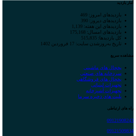
آمار بازدید
بازدیدهای امروز:
469
بازدیدهای دیروز:
390
بازدیدهای این هفته:
1,139
بازدیدهای امسال:
175,168
کل بازدیدها:
515,835
تاریخ به‌روزشدن سایت:
17 فروردین 1402
مشاهده سریع
یخچال های ماشینی
سردخانه های صنعتی
یخچال های فروشگاهی
تجهیزات لبنیاتی
تجهیزات آشپزخانه
پلیت های ذخیره سرما
راه های ارتباطی
09121908243
09121509834