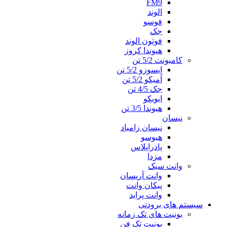
FM9
الوند
فوسو
جک
فوتون الوند
هیوندا کروز
کامیونت 5/2 تن
ایسوزو 5/2 تن
آمیکو 5/2 تن
جک 4/5 تن
ایویکو
هیوندا 3/5 تن
نیسان
نیسان زامیاد
هیوسو
پادراپلاس
مزدا
وانت سبک
وانت آریسان
پیکان وانت
وانت پراید
سیستم های برودتی
یونیت های تک زمانه
یونیت تک فن