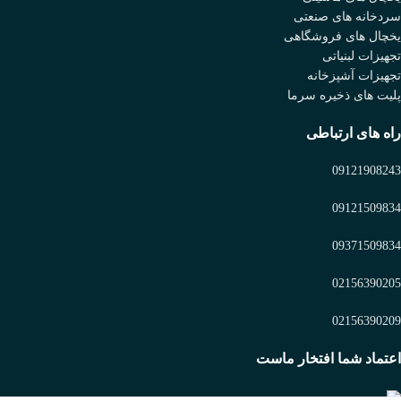
سردخانه های صنعتی
یخچال های فروشگاهی
تجهیزات لبنیاتی
تجهیزات آشپزخانه
پلیت های ذخیره سرما
راه های ارتباطی
09121908243
09121509834
09371509834
02156390205
02156390209
اعتماد شما افتخار ماست