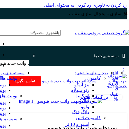
رد کردن به ناوبری
رد کردن به محتوای اصلی
تاق سازی و یخچال سازی عقاب
دسته بندی کالاها
خانه
یخچال های ماشینی
نیسان
هیوسو
سردخانه جهت وانت جدید هیو
اتاق
یخچال های ماشینی
سیستم های برو
کامیون
یونیت های
های
سردخانه جهت وانت جدید هیوسو
تماس بگیرید
ایزوله
بنز آتیکو
یون
ی
رنو میدلام
یون
حمل
اسکانیا
یونیت های
بزرگنمایی تصویر
بار
آمیکو
یونی
ولوو
یونی
دانگ فنگ
یونی
کامیونت 6 تن
سیستم ها
ایسوزو 10 تن
یونیت 1/5 
سردخانه جهت وانت جدید هیوسو