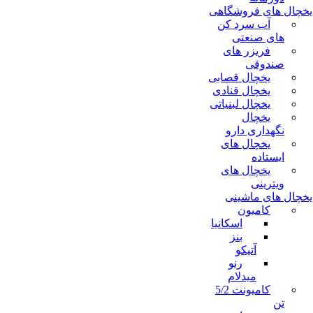
یخچال های فروشگاهی
آب سرد کن
های صنعتی
فریزر های
صندوقی
یخچال قصابی
یخچال قنادی
یخچال لبنیاتی
یخچال
نگهداری دارو
یخچال های
ایستاده
یخچال های
ویترینی
یخچال های ماشینی
کامیون
اسکانیا
بنز
آتیکو
رنو
میدلام
کامیونت 5/2
تن