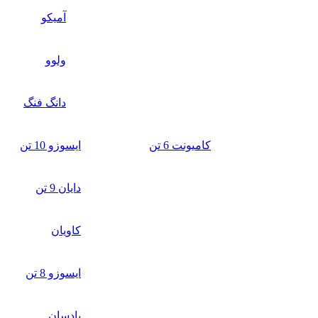
آمیکو
ولوو
دانگ فنگ
کامیونت 6 تن
ایسوزو 10 تن
دایان 9 تن
کاویان
ایسوزو 8 تن
بادسان