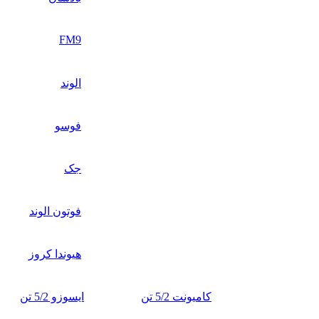
FM9
الوند
فوسو
جک
فوتون الوند
هیوندا کروز
کامیونت 5/2 تن
ایسوزو 5/2 تن