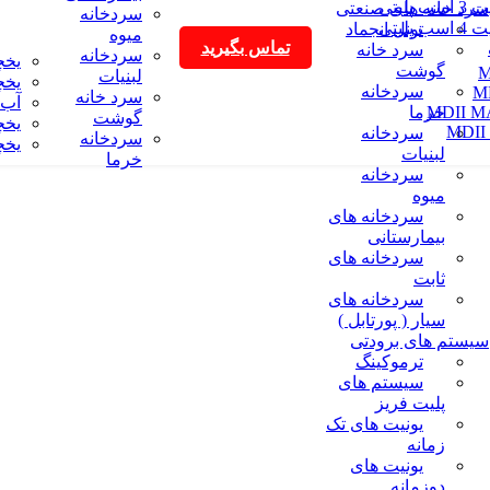
سب پلیتی
سرد خانه های صنعتی
سردخانه
سب پلیتی
تونل انجماد
میوه
تماس بگیرید
سرد خانه
سردخانه
یخچ
گوشت
M
لبنیات
یخچ
سردخانه
M
سرد خانه
آب 
خرما
MDII 
گوشت
یخچ
MDII
سردخانه
سردخانه
یخچ
لبنیات
خرما
سردخانه
میوه
سردخانه های
بیمارستانی
سردخانه های
ثابت
سردخانه های
سیار ( پورتابل )
سیستم های برودتی
ترموکینگ
سیستم های
پلیت فریز
یونیت های تک
زمانه
یونیت های
دوزمانه