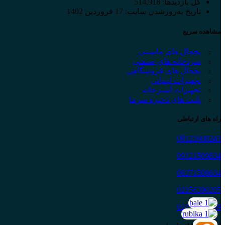
کل بازدیدها:
514,918
تاریخ به‌روزشدن سایت:
17 فروردین 1402
مشاهده سریع
یخچال های ماشینی
سردخانه های صنعتی
یخچال های فروشگاهی
تجهیزات لبنیاتی
تجهیزات آشپزخانه
پلیت های ذخیره سرما
راه های ارتباطی
09121908243
09121509834
09371509834
02156390205
02156390209