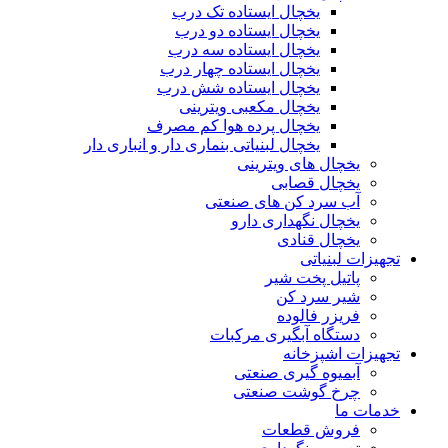
یخچال ایستاده تک درب
یخچال ایستاده دو درب
یخچال ایستاده سه درب
یخچال ایستاده چهار درب
یخچال ایستاده شش درب
یخچال مکعبی ویترینی
یخچال پرده هوا کم مصرف
یخچال لبنیاتی بنماری دار و انباری دار
یخچال های ویترینی
یخچال قصابی
آب سرد کن های صنعتی
یخچال نگهداری دارو
یخچال قنادی
تجهیزات لبنیاتی
پاتیل پخت شیر
شیر سرد کن
فریزر فالوده
دستگاه آبگیری مرکبات
تجهیزات اشپزخانه
آبمیوه گیری صنعتی
چرخ گوشت صنعتی
خدمات ما
فروش قطعات