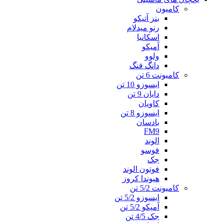
کامیون
بنز آتیکو
رنو میدلام
اسکانیا
آمیکو
ولوو
دانگ فنگ
کامیونت 6 تن
ایسوزو 10 تن
دایان 9 تن
کاویان
ایسوزو 8 تن
بادسان
FM9
الوند
فوسو
جک
فوتون الوند
هیوندا کروز
کامیونت 5/2 تن
ایسوزو 5/2 تن
آمیکو 5/2 تن
جک 4/5 تن