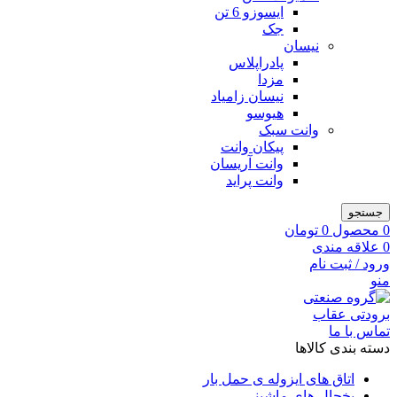
ایسوزو 6 تن
جک
نیسان
پادراپلاس
مزدا
نیسان زامیاد
هیوسو
وانت سبک
پیکان وانت
وانت آریسان
وانت پراید
جستجو
0
محصول
0
تومان
0
علاقه مندی
ورود / ثبت نام
منو
تماس با ما
دسته بندی کالاها
اتاق های ایزوله ی حمل بار
یخچال های ماشینی