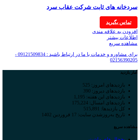
سردخانه های ثابت شرکت عقاب سرد
تماس بگیرید
افزودن به علاقه مندی
اطلاعات بیشتر
مشاهده سریع
برای مشاوره و خدمات با ما در ارتباط باشید : 09121509834 -
02156390205
آمار بازدید
بازدیدهای امروز:
525
بازدیدهای دیروز:
390
بازدیدهای این هفته:
1,195
بازدیدهای امسال:
175,224
کل بازدیدها:
515,891
تاریخ به‌روزشدن سایت:
17 فروردین 1402
مشاهده سریع
یخچال های ماشینی