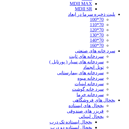
MDII MAX
MDII SR
پلیت ذخیره سرما در ابعاد
70*100
70*110
70*120
70*130
70*140
70*160
سرد خانه های صنعتی
سردخانه های ثابت
سردخانه های سیار ( پورتابل )
تونل انجماد
سردخانه های بیمارستانی
سردخانه میوه
سردخانه لبنیات
سرد خانه گوشت
سردخانه خرما
یخچال های فروشگاهی
یخچال های ایستاده
فریزر های صندوقی
یخچال لبنیاتی
یخچال ایستاده تک درب
یخچال ایستاده دو درب