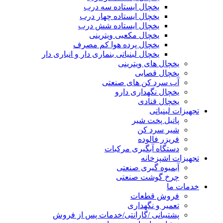
یخچال ایستاده سه درب
یخچال ایستاده چهار درب
یخچال ایستاده شش درب
یخچال مکعبی ویترینی
یخچال پرده هوا کم مصرف
یخچال لبنیاتی بنماری دار و انباری دار
یخچال های ویترینی
یخچال قصابی
آب سرد کن های صنعتی
یخچال نگهداری دارو
یخچال قنادی
تجهیزات لبنیاتی
پاتیل پخت شیر
شیر سرد کن
فریزر فالوده
دستگاه آبگیری مرکبات
تجهیزات اشپزخانه
آبمیوه گیری صنعتی
چرخ گوشت صنعتی
خدمات ما
فروش قطعات
تعمیر و نگهداری
پشتیبانی /گارانتی/خدمات پس از فروش