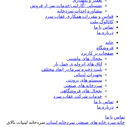
تعمیر و نگهداری
پشتیبانی /گارانتی/خدمات پس از فروش
مشاوره احداث سردخانه
قوانین و مقررات همکاری عقاب سرد
کاتالوگ پیلت
تماس با ما
درباره ما
خانه
فروشگاه
صفحات پر کاربرد
یخچال های ماشینی
اتاق های ایزوله ی حمل بار
پلیت ذخیره سرما در ابعاد مختلف
تجهیزات لبنیاتی
سیستم های برودتی
سردخانه های صنعتی
یخچال های فروشگاهی
خدمات شرکت عقاب سرد
تماس با ما
درباره ما
تماس با ما
خانه
سرد خانه های صنعتی
سردخانه لبنیات
سردخانه لبنیات بالای