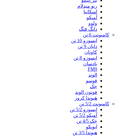
بنز آتیکو
رنو میدلام
اسکانیا
آمیکو
ولوو
دانگ فنگ
کامیونت 6 تن
ایسوزو 10 تن
دایان 9 تن
کاویان
ایسوزو 8 تن
بادسان
FM9
الوند
فوسو
جک
فوتون الوند
هیوندا کروز
کامیونت 5/2 تن
ایسوزو 5/2 تن
آمیکو 5/2 تن
جک 4/5 تن
ایویکو
هیوندا 3/5 تن