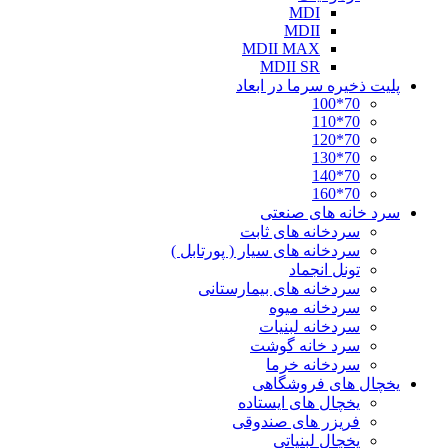
MDI
MDII
MDII MAX
MDII SR
پلیت ذخیره سرما در ابعاد
70*100
70*110
70*120
70*130
70*140
70*160
سرد خانه های صنعتی
سردخانه های ثابت
سردخانه های سیار ( پورتابل )
تونل انجماد
سردخانه های بیمارستانی
سردخانه میوه
سردخانه لبنیات
سرد خانه گوشت
سردخانه خرما
یخچال های فروشگاهی
یخچال های ایستاده
فریزر های صندوقی
یخچال لبنیاتی