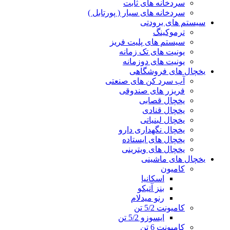
سردخانه های ثابت
سردخانه های سیار ( پورتابل )
سیستم های برودتی
ترموکینگ
سیستم های پلیت فریز
یونیت های تک زمانه
یونیت های دوزمانه
یخچال های فروشگاهی
آب سرد کن های صنعتی
فریزر های صندوقی
یخچال قصابی
یخچال قنادی
یخچال لبنیاتی
یخچال نگهداری دارو
یخچال های ایستاده
یخچال های ویترینی
یخچال های ماشینی
کامیون
اسکانیا
بنز آتیکو
رنو میدلام
کامیونت 5/2 تن
ایسوزو 5/2 تن
کامیونت 6 تن