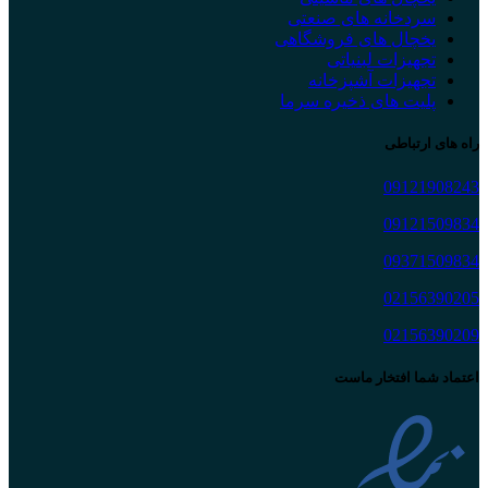
سردخانه های صنعتی
یخچال های فروشگاهی
تجهیزات لبنیاتی
تجهیزات آشپزخانه
پلیت های ذخیره سرما
راه های ارتباطی
09121908243
09121509834
09371509834
02156390205
02156390209
اعتماد شما افتخار ماست