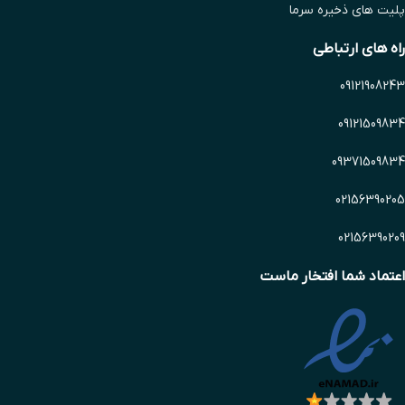
پلیت های ذخیره سرما
راه های ارتباطی
09121908243
09121509834
09371509834
02156390205
02156390209
اعتماد شما افتخار ماست