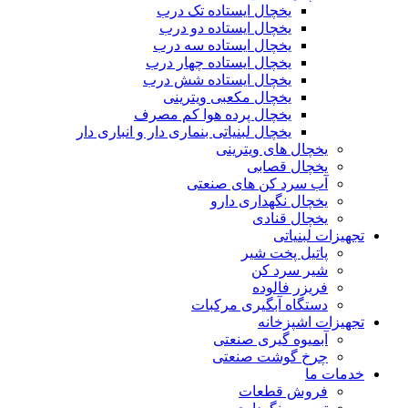
یخچال ایستاده تک درب
یخچال ایستاده دو درب
یخچال ایستاده سه درب
یخچال ایستاده چهار درب
یخچال ایستاده شش درب
یخچال مکعبی ویترینی
یخچال پرده هوا کم مصرف
یخچال لبنیاتی بنماری دار و انباری دار
یخچال های ویترینی
یخچال قصابی
آب سرد کن های صنعتی
یخچال نگهداری دارو
یخچال قنادی
تجهیزات لبنیاتی
پاتیل پخت شیر
شیر سرد کن
فریزر فالوده
دستگاه آبگیری مرکبات
تجهیزات اشپزخانه
آبمیوه گیری صنعتی
چرخ گوشت صنعتی
خدمات ما
فروش قطعات