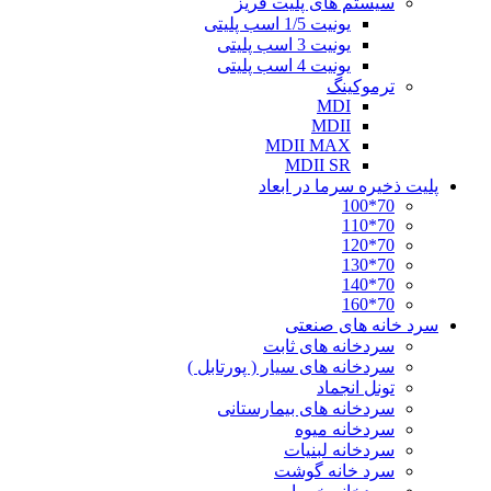
سیستم های پلیت فریز
یونیت 1/5 اسب پلیتی
یونیت 3 اسب پلیتی
یونیت 4 اسب پلیتی
ترموکینگ
MDI
MDII
MDII MAX
MDII SR
پلیت ذخیره سرما در ابعاد
70*100
70*110
70*120
70*130
70*140
70*160
سرد خانه های صنعتی
سردخانه های ثابت
سردخانه های سیار ( پورتابل )
تونل انجماد
سردخانه های بیمارستانی
سردخانه میوه
سردخانه لبنیات
سرد خانه گوشت