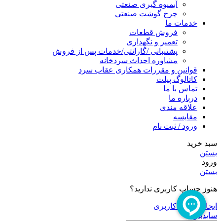
آبمیوه گیری صنعتی
چرخ گوشت صنعتی
خدمات ما
فروش قطعات
تعمیر و نگهداری
پشتیبانی /گارانتی/خدمات پس از فروش
مشاوره احداث سردخانه
قوانین و مقررات همکاری عقاب سرد
کاتالوگ پیلت
تماس با ما
درباره ما
علاقه مندی
مقایسه
ورود / ثبت نام
سبد خرید
بستن
ورود
بستن
هنوز حساب کاربری ندارید؟
ایجاد حساب کاربری
سایدبار