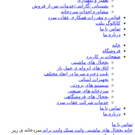
تعمیر و نگهداری
پشتیبانی /گارانتی/خدمات پس از فروش
مشاوره احداث سردخانه
قوانین و مقررات همکاری عقاب سرد
کاتالوگ پیلت
تماس با ما
درباره ما
خانه
فروشگاه
صفحات پر کاربرد
یخچال های ماشینی
اتاق های ایزوله ی حمل بار
پلیت ذخیره سرما در ابعاد مختلف
تجهیزات لبنیاتی
سیستم های برودتی
سردخانه های صنعتی
یخچال های فروشگاهی
خدمات شرکت عقاب سرد
تماس با ما
درباره ما
تماس با ما
خانه
یخچال های ماشینی
وانت سبک
وانت پراید
سردخانه ی زیر