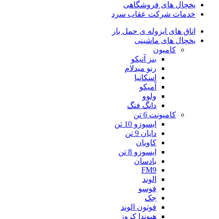
یخچال های فروشگاهی
خدمات شرکت عقاب سرد
اتاق های ایزوله ی حمل بار
یخچال های ماشینی
کامیون
بنز آتیکو
رنو میدلام
اسکانیا
آمیکو
ولوو
دانگ فنگ
کامیونت 6 تن
ایسوزو 10 تن
دایان 9 تن
کاویان
ایسوزو 8 تن
بادسان
FM9
الوند
فوسو
جک
فوتون الوند
هیوندا کروز