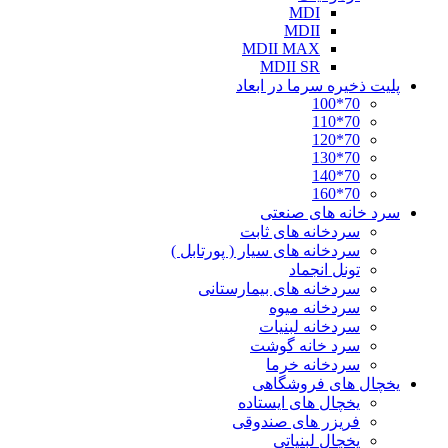
MDI
MDII
MDII MAX
MDII SR
پلیت ذخیره سرما در ابعاد
70*100
70*110
70*120
70*130
70*140
70*160
سرد خانه های صنعتی
سردخانه های ثابت
سردخانه های سیار ( پورتابل )
تونل انجماد
سردخانه های بیمارستانی
سردخانه میوه
سردخانه لبنیات
سرد خانه گوشت
سردخانه خرما
یخچال های فروشگاهی
یخچال های ایستاده
فریزر های صندوقی
یخچال لبنیاتی