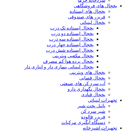
سردخانه خرما
یخچال های فروشگاهی
یخچال های ایستاده
فریزر های صندوقی
یخچال لبنیاتی
یخچال ایستاده تک درب
یخچال ایستاده دو درب
یخچال ایستاده سه درب
یخچال ایستاده چهار درب
یخچال ایستاده شش درب
یخچال مکعبی ویترینی
یخچال پرده هوا کم مصرف
یخچال لبنیاتی بنماری دار و انباری دار
یخچال های ویترینی
یخچال قصابی
آب سرد کن های صنعتی
یخچال نگهداری دارو
یخچال قنادی
تجهیزات لبنیاتی
پاتیل پخت شیر
شیر سرد کن
فریزر فالوده
دستگاه آبگیری مرکبات
تجهیزات اشپزخانه