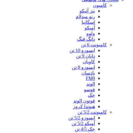
کامیون
بنز آتیکو
رنو میدلام
اسکانیا
آمیکو
ولوو
دانگ فنگ
کامیونت 6 تن
ایسوزو 10 تن
دایان 9 تن
کاویان
ایسوزو 8 تن
بادسان
FM9
الوند
فوسو
جک
فوتون الوند
هیوندا کروز
کامیونت 5/2 تن
ایسوزو 5/2 تن
آمیکو 5/2 تن
جک 4/5 تن