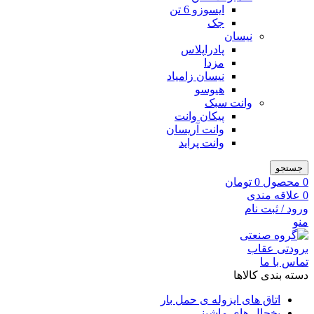
ایسوزو 6 تن
جک
نیسان
پادراپلاس
مزدا
نیسان زامیاد
هیوسو
وانت سبک
پیکان وانت
وانت آریسان
وانت پراید
جستجو
0
محصول
0
تومان
0
علاقه مندی
ورود / ثبت نام
منو
تماس با ما
دسته بندی کالاها
اتاق های ایزوله ی حمل بار
یخچال های ماشینی