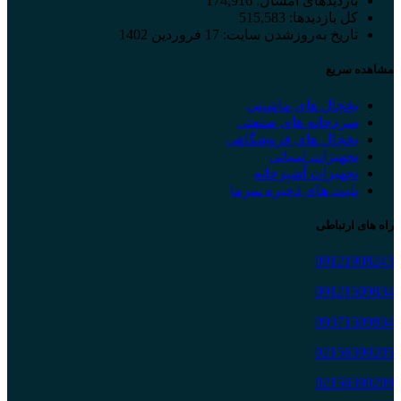
بازدیدهای امسال:
174,916
کل بازدیدها:
515,583
تاریخ به‌روزشدن سایت:
17 فروردین 1402
مشاهده سریع
یخچال های ماشینی
سردخانه های صنعتی
یخچال های فروشگاهی
تجهیزات لبنیاتی
تجهیزات آشپزخانه
پلیت های ذخیره سرما
راه های ارتباطی
09121908243
09121509834
09371509834
02156390205
02156390209