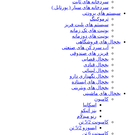
سردخانه های ثابت
سردخانه های سیار ( پورتابل )
سیستم های برودتی
ترموکینگ
سیستم های پلیت فریز
یونیت های تک زمانه
یونیت های دوزمانه
یخچال های فروشگاهی
آب سرد کن های صنعتی
فریزر های صندوقی
یخچال قصابی
یخچال قنادی
یخچال لبنیاتی
یخچال نگهداری دارو
یخچال های ایستاده
یخچال های ویترینی
یخچال های ماشینی
کامیون
اسکانیا
بنز آتیکو
رنو میدلام
کامیونت 5/2 تن
ایسوزو 5/2 تن
کامیونت 6 تن