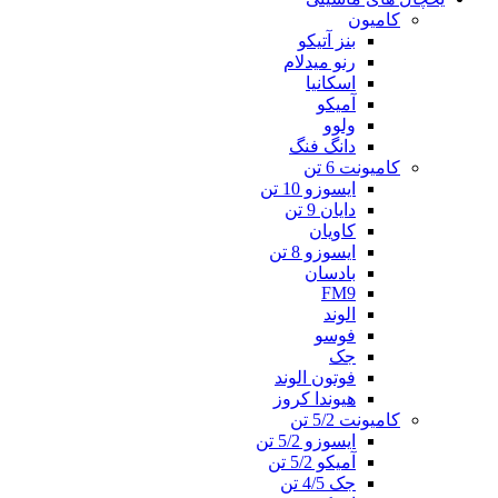
کامیون
بنز آتیکو
رنو میدلام
اسکانیا
آمیکو
ولوو
دانگ فنگ
کامیونت 6 تن
ایسوزو 10 تن
دایان 9 تن
کاویان
ایسوزو 8 تن
بادسان
FM9
الوند
فوسو
جک
فوتون الوند
هیوندا کروز
کامیونت 5/2 تن
ایسوزو 5/2 تن
آمیکو 5/2 تن
جک 4/5 تن