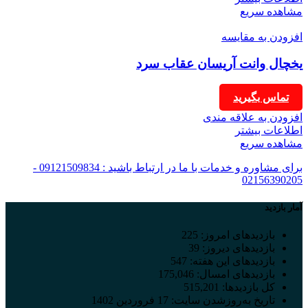
مشاهده سریع
افزودن به مقایسه
یخچال وانت آریسان عقاب سرد
تماس بگیرید
افزودن به علاقه مندی
اطلاعات بیشتر
مشاهده سریع
برای مشاوره و خدمات با ما در ارتباط باشید : 09121509834 -
02156390205
آمار بازدید
بازدیدهای امروز:
225
بازدیدهای دیروز:
39
بازدیدهای این هفته:
547
بازدیدهای امسال:
175,046
کل بازدیدها:
515,201
تاریخ به‌روزشدن سایت:
17 فروردین 1402