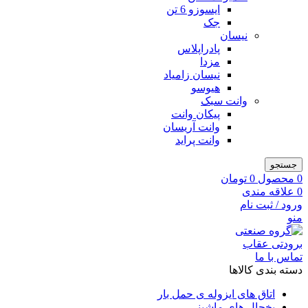
ایسوزو 6 تن
جک
نیسان
پادراپلاس
مزدا
نیسان زامیاد
هیوسو
وانت سبک
پیکان وانت
وانت آریسان
وانت پراید
جستجو
0
محصول
0
تومان
0
علاقه مندی
ورود / ثبت نام
منو
تماس با ما
دسته بندی کالاها
اتاق های ایزوله ی حمل بار
یخچال های ماشینی