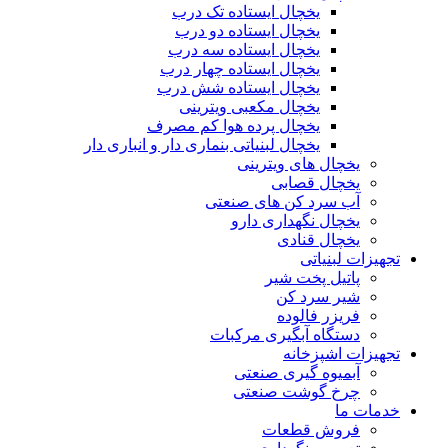
یخچال ایستاده تک درب
یخچال ایستاده دو درب
یخچال ایستاده سه درب
یخچال ایستاده چهار درب
یخچال ایستاده شش درب
یخچال مکعبی ویترینی
یخچال پرده هوا کم مصرف
یخچال لبنیاتی بنماری دار و انباری دار
یخچال های ویترینی
یخچال قصابی
آب سرد کن های صنعتی
یخچال نگهداری دارو
یخچال قنادی
تجهیزات لبنیاتی
پاتیل پخت شیر
شیر سرد کن
فریزر فالوده
دستگاه آبگیری مرکبات
تجهیزات اشپزخانه
آبمیوه گیری صنعتی
چرخ گوشت صنعتی
خدمات ما
فروش قطعات