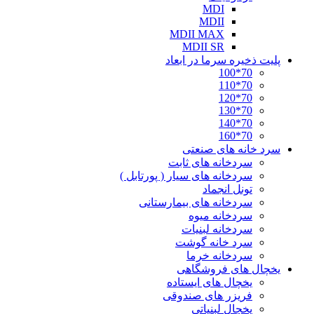
MDI
MDII
MDII MAX
MDII SR
پلیت ذخیره سرما در ابعاد
70*100
70*110
70*120
70*130
70*140
70*160
سرد خانه های صنعتی
سردخانه های ثابت
سردخانه های سیار ( پورتابل )
تونل انجماد
سردخانه های بیمارستانی
سردخانه میوه
سردخانه لبنیات
سرد خانه گوشت
سردخانه خرما
یخچال های فروشگاهی
یخچال های ایستاده
فریزر های صندوقی
یخچال لبنیاتی