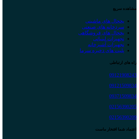
مشاهده سریع
یخچال های ماشینی
سردخانه های صنعتی
یخچال های فروشگاهی
تجهیزات لبنیاتی
تجهیزات آشپزخانه
پلیت های ذخیره سرما
راه های ارتباطی
09121908243
09121509834
09371509834
02156390205
02156390209
اعتماد شما افتخار ماست