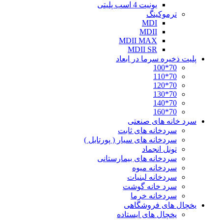
یونیت 4 اسب پلیتی
ترموکینگ
MDI
MDII
MDII MAX
MDII SR
پلیت ذخیره سرما در ابعاد
70*100
70*110
70*120
70*130
70*140
70*160
سرد خانه های صنعتی
سردخانه های ثابت
سردخانه های سیار ( پورتابل )
تونل انجماد
سردخانه های بیمارستانی
سردخانه میوه
سردخانه لبنیات
سرد خانه گوشت
سردخانه خرما
یخچال های فروشگاهی
یخچال های ایستاده