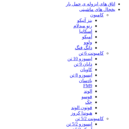
اتاق های ایزوله ی حمل بار
یخچال های ماشینی
کامیون
بنز آتیکو
رنو میدلام
اسکانیا
آمیکو
ولوو
دانگ فنگ
کامیونت 6 تن
ایسوزو 10 تن
دایان 9 تن
کاویان
ایسوزو 8 تن
بادسان
FM9
الوند
فوسو
جک
فوتون الوند
هیوندا کروز
کامیونت 5/2 تن
ایسوزو 5/2 تن