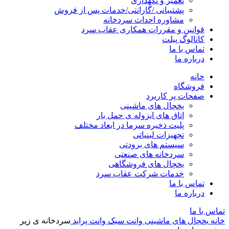
تعمیر و نگهداری
پشتیبانی /گارانتی/خدمات پس از فروش
مشاوره احداث سردخانه
قوانین و مقررات همکاری عقاب سرد
کاتالوگ پیلت
تماس با ما
درباره ما
خانه
فروشگاه
صفحات پر کاربرد
یخچال های ماشینی
اتاق های ایزوله ی حمل بار
پلیت ذخیره سرما در ابعاد مختلف
تجهیزات لبنیاتی
سیستم های برودتی
سردخانه های صنعتی
یخچال های فروشگاهی
خدمات شرکت عقاب سرد
تماس با ما
درباره ما
تماس با ما
خانه
یخچال های ماشینی
وانت سبک
وانت پراید
سردخانه ی زیر