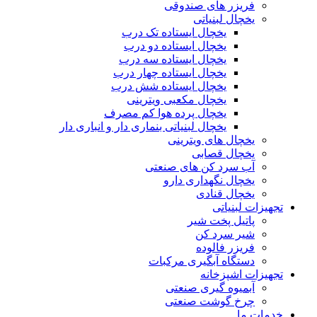
فریزر های صندوقی
یخچال لبنیاتی
یخچال ایستاده تک درب
یخچال ایستاده دو درب
یخچال ایستاده سه درب
یخچال ایستاده چهار درب
یخچال ایستاده شش درب
یخچال مکعبی ویترینی
یخچال پرده هوا کم مصرف
یخچال لبنیاتی بنماری دار و انباری دار
یخچال های ویترینی
یخچال قصابی
آب سرد کن های صنعتی
یخچال نگهداری دارو
یخچال قنادی
تجهیزات لبنیاتی
پاتیل پخت شیر
شیر سرد کن
فریزر فالوده
دستگاه آبگیری مرکبات
تجهیزات اشپزخانه
آبمیوه گیری صنعتی
چرخ گوشت صنعتی
خدمات ما