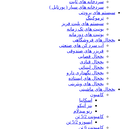
سردخانه های ثابت
سردخانه های سیار ( پورتابل )
سیستم های برودتی
ترموکینگ
سیستم های پلیت فریز
یونیت های تک زمانه
یونیت های دوزمانه
یخچال های فروشگاهی
آب سرد کن های صنعتی
فریزر های صندوقی
یخچال قصابی
یخچال قنادی
یخچال لبنیاتی
یخچال نگهداری دارو
یخچال های ایستاده
یخچال های ویترینی
یخچال های ماشینی
کامیون
اسکانیا
بنز آتیکو
رنو میدلام
کامیونت 5/2 تن
ایسوزو 5/2 تن
کامیونت 6 تن