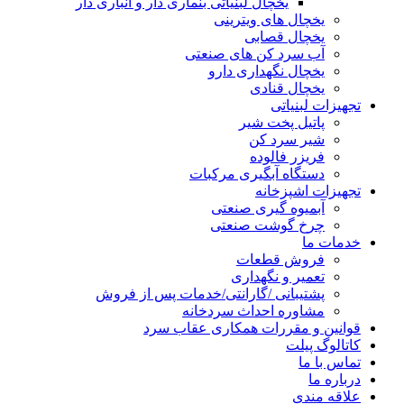
یخچال لبنیاتی بنماری دار و انباری دار
یخچال های ویترینی
یخچال قصابی
آب سرد کن های صنعتی
یخچال نگهداری دارو
یخچال قنادی
تجهیزات لبنیاتی
پاتیل پخت شیر
شیر سرد کن
فریزر فالوده
دستگاه آبگیری مرکبات
تجهیزات اشپزخانه
آبمیوه گیری صنعتی
چرخ گوشت صنعتی
خدمات ما
فروش قطعات
تعمیر و نگهداری
پشتیبانی /گارانتی/خدمات پس از فروش
مشاوره احداث سردخانه
قوانین و مقررات همکاری عقاب سرد
کاتالوگ پیلت
تماس با ما
درباره ما
علاقه مندی