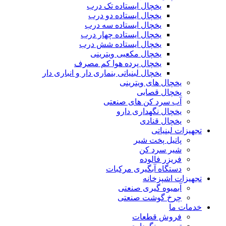
یخچال ایستاده تک درب
یخچال ایستاده دو درب
یخچال ایستاده سه درب
یخچال ایستاده چهار درب
یخچال ایستاده شش درب
یخچال مکعبی ویترینی
یخچال پرده هوا کم مصرف
یخچال لبنیاتی بنماری دار و انباری دار
یخچال های ویترینی
یخچال قصابی
آب سرد کن های صنعتی
یخچال نگهداری دارو
یخچال قنادی
تجهیزات لبنیاتی
پاتیل پخت شیر
شیر سرد کن
فریزر فالوده
دستگاه آبگیری مرکبات
تجهیزات اشپزخانه
آبمیوه گیری صنعتی
چرخ گوشت صنعتی
خدمات ما
فروش قطعات