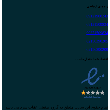
راه های ارتباطی
09121908243
09121509834
09371509834
02156390205
02156390209
اعتماد شما افتخار ماست
تمام حقوق این سایت متعلق به گروه صنعتی عقاب سرد می باشد.