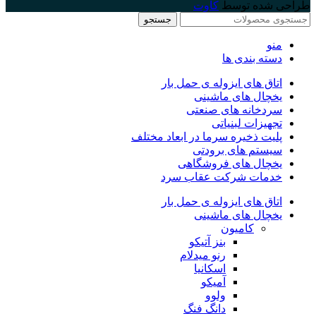
طراحی شده توسط
کاوت
جستجو
منو
دسته بندی ها
اتاق های ایزوله ی حمل بار
یخچال های ماشینی
سردخانه های صنعتی
تجهیزات لبنیاتی
پلیت ذخیره سرما در ابعاد مختلف
سیستم های برودتی
یخچال های فروشگاهی
خدمات شرکت عقاب سرد
اتاق های ایزوله ی حمل بار
یخچال های ماشینی
کامیون
بنز آتیکو
رنو میدلام
اسکانیا
آمیکو
ولوو
دانگ فنگ