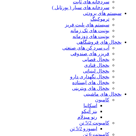
سردخانه های ثابت
سردخانه های سیار ( پورتابل )
سیستم های برودتی
ترموکینگ
سیستم های پلیت فریز
یونیت های تک زمانه
یونیت های دوزمانه
یخچال های فروشگاهی
آب سرد کن های صنعتی
فریزر های صندوقی
یخچال قصابی
یخچال قنادی
یخچال لبنیاتی
یخچال نگهداری دارو
یخچال های ایستاده
یخچال های ویترینی
یخچال های ماشینی
کامیون
اسکانیا
بنز آتیکو
رنو میدلام
کامیونت 5/2 تن
ایسوزو 5/2 تن
کامیونت 6 تن