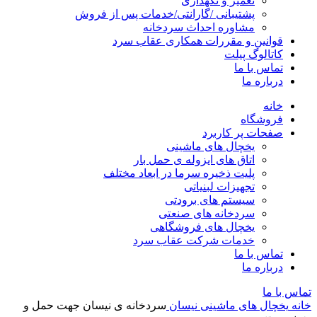
تعمیر و نگهداری
پشتیبانی /گارانتی/خدمات پس از فروش
مشاوره احداث سردخانه
قوانین و مقررات همکاری عقاب سرد
کاتالوگ پیلت
تماس با ما
درباره ما
خانه
فروشگاه
صفحات پر کاربرد
یخچال های ماشینی
اتاق های ایزوله ی حمل بار
پلیت ذخیره سرما در ابعاد مختلف
تجهیزات لبنیاتی
سیستم های برودتی
سردخانه های صنعتی
یخچال های فروشگاهی
خدمات شرکت عقاب سرد
تماس با ما
درباره ما
تماس با ما
خانه
یخچال های ماشینی
نیسان
سردخانه ی نیسان جهت حمل و