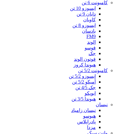
کامیونت 6 تن
ایسوزو 10 تن
دایان 9 تن
کاویان
ایسوزو 8 تن
بادسان
FM9
الوند
فوسو
جک
فوتون الوند
هیوندا کروز
کامیونت 5/2 تن
ایسوزو 5/2 تن
آمیکو 5/2 تن
جک 4/5 تن
ایویکو
هیوندا 3/5 تن
نیسان
نیسان زامیاد
هیوسو
پادراپلاس
مزدا
وانت سبک