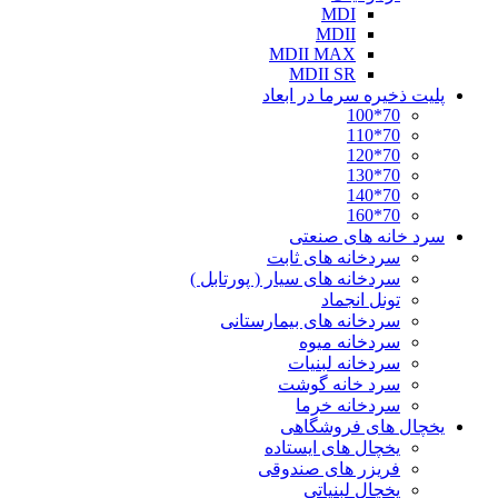
MDI
MDII
MDII MAX
MDII SR
پلیت ذخیره سرما در ابعاد
70*100
70*110
70*120
70*130
70*140
70*160
سرد خانه های صنعتی
سردخانه های ثابت
سردخانه های سیار ( پورتابل )
تونل انجماد
سردخانه های بیمارستانی
سردخانه میوه
سردخانه لبنیات
سرد خانه گوشت
سردخانه خرما
یخچال های فروشگاهی
یخچال های ایستاده
فریزر های صندوقی
یخچال لبنیاتی