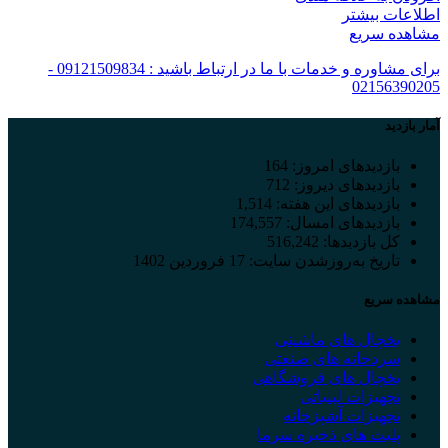
اطلاعات بیشتر
مشاهده سریع
برای مشاوره و خدمات با ما در ارتباط باشید : 09121509834 -
02156390205
آمار بازدید
بازدیدهای امروز:
164
بازدیدهای دیروز:
712
بازدیدهای این هفته:
1,514
بازدیدهای امسال:
174,557
کل بازدیدها:
516,242
تاریخ به‌روزشدن سایت:
17 فروردین 1402
مشاهده سریع
یخچال های ماشینی
سردخانه های صنعتی
یخچال های فروشگاهی
تجهیزات لبنیاتی
تجهیزات آشپزخانه
پلیت های ذخیره سرما