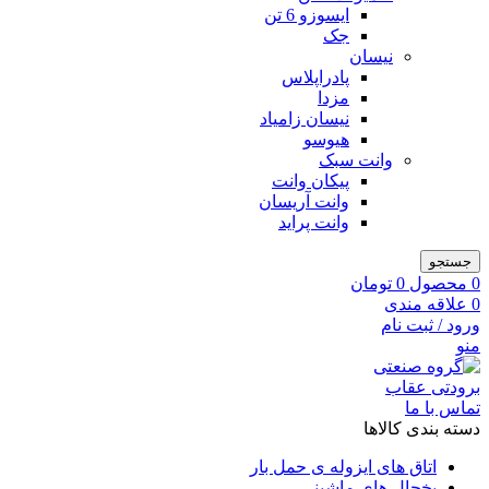
ایسوزو 6 تن
جک
نیسان
پادراپلاس
مزدا
نیسان زامیاد
هیوسو
وانت سبک
پیکان وانت
وانت آریسان
وانت پراید
جستجو
0
محصول
0
تومان
0
علاقه مندی
ورود / ثبت نام
منو
تماس با ما
دسته بندی کالاها
اتاق های ایزوله ی حمل بار
یخچال های ماشینی