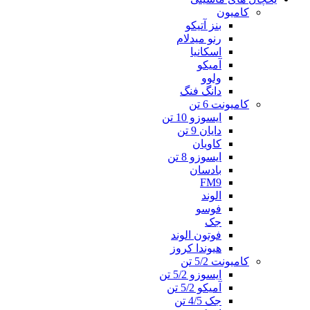
کامیون
بنز آتیکو
رنو میدلام
اسکانیا
آمیکو
ولوو
دانگ فنگ
کامیونت 6 تن
ایسوزو 10 تن
دایان 9 تن
کاویان
ایسوزو 8 تن
بادسان
FM9
الوند
فوسو
جک
فوتون الوند
هیوندا کروز
کامیونت 5/2 تن
ایسوزو 5/2 تن
آمیکو 5/2 تن
جک 4/5 تن