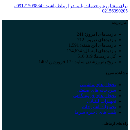
برای مشاوره و خدمات با ما در ارتباط باشید : 09121509834 -
02156390205
آمار بازدید
بازدیدهای امروز:
241
بازدیدهای دیروز:
712
بازدیدهای این هفته:
1,591
بازدیدهای امسال:
174,634
کل بازدیدها:
516,319
تاریخ به‌روزشدن سایت:
17 فروردین 1402
مشاهده سریع
یخچال های ماشینی
سردخانه های صنعتی
یخچال های فروشگاهی
تجهیزات لبنیاتی
تجهیزات آشپزخانه
پلیت های ذخیره سرما
راه های ارتباطی