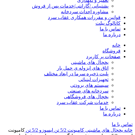
تعمیر و نگهداری
پشتیبانی /گارانتی/خدمات پس از فروش
مشاوره احداث سردخانه
قوانین و مقررات همکاری عقاب سرد
کاتالوگ پیلت
تماس با ما
درباره ما
خانه
فروشگاه
صفحات پر کاربرد
یخچال های ماشینی
اتاق های ایزوله ی حمل بار
پلیت ذخیره سرما در ابعاد مختلف
تجهیزات لبنیاتی
سیستم های برودتی
سردخانه های صنعتی
یخچال های فروشگاهی
خدمات شرکت عقاب سرد
تماس با ما
درباره ما
تماس با ما
خانه
یخچال های ماشینی
کامیونت 5/2 تن
ایسوزو 5/2 تن
کامیونت