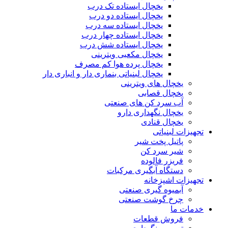
یخچال ایستاده تک درب
یخچال ایستاده دو درب
یخچال ایستاده سه درب
یخچال ایستاده چهار درب
یخچال ایستاده شش درب
یخچال مکعبی ویترینی
یخچال پرده هوا کم مصرف
یخچال لبنیاتی بنماری دار و انباری دار
یخچال های ویترینی
یخچال قصابی
آب سرد کن های صنعتی
یخچال نگهداری دارو
یخچال قنادی
تجهیزات لبنیاتی
پاتیل پخت شیر
شیر سرد کن
فریزر فالوده
دستگاه آبگیری مرکبات
تجهیزات اشپزخانه
آبمیوه گیری صنعتی
چرخ گوشت صنعتی
خدمات ما
فروش قطعات