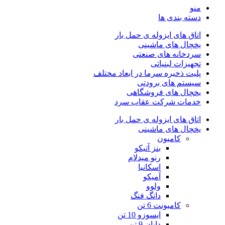
منو
دسته بندی ها
اتاق های ایزوله ی حمل بار
یخچال های ماشینی
سردخانه های صنعتی
تجهیزات لبنیاتی
پلیت ذخیره سرما در ابعاد مختلف
سیستم های برودتی
یخچال های فروشگاهی
خدمات شرکت عقاب سرد
اتاق های ایزوله ی حمل بار
یخچال های ماشینی
کامیون
بنز آتیکو
رنو میدلام
اسکانیا
آمیکو
ولوو
دانگ فنگ
کامیونت 6 تن
ایسوزو 10 تن
دایان 9 تن