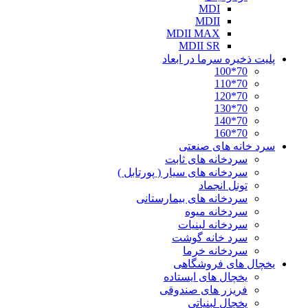
MDI
MDII
MDII MAX
MDII SR
پلیت ذخیره سرما در ابعاد
70*100
70*110
70*120
70*130
70*140
70*160
سرد خانه های صنعتی
سردخانه های ثابت
سردخانه های سیار ( پورتابل )
تونل انجماد
سردخانه های بیمارستانی
سردخانه میوه
سردخانه لبنیات
سرد خانه گوشت
سردخانه خرما
یخچال های فروشگاهی
یخچال های ایستاده
فریزر های صندوقی
یخچال لبنیاتی