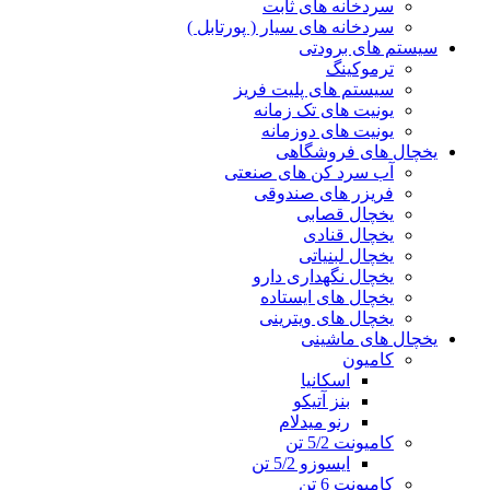
سردخانه های ثابت
سردخانه های سیار ( پورتابل )
سیستم های برودتی
ترموکینگ
سیستم های پلیت فریز
یونیت های تک زمانه
یونیت های دوزمانه
یخچال های فروشگاهی
آب سرد کن های صنعتی
فریزر های صندوقی
یخچال قصابی
یخچال قنادی
یخچال لبنیاتی
یخچال نگهداری دارو
یخچال های ایستاده
یخچال های ویترینی
یخچال های ماشینی
کامیون
اسکانیا
بنز آتیکو
رنو میدلام
کامیونت 5/2 تن
ایسوزو 5/2 تن
کامیونت 6 تن