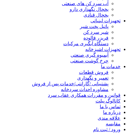
آب سرد کن های صنعتی
یخچال نگهداری دارو
یخچال قنادی
تجهیزات لبنیاتی
پاتیل پخت شیر
شیر سرد کن
فریزر فالوده
دستگاه آبگیری مرکبات
تجهیزات اشپزخانه
آبمیوه گیری صنعتی
چرخ گوشت صنعتی
خدمات ما
فروش قطعات
تعمیر و نگهداری
پشتیبانی /گارانتی/خدمات پس از فروش
مشاوره احداث سردخانه
قوانین و مقررات همکاری عقاب سرد
کاتالوگ پیلت
تماس با ما
درباره ما
علاقه مندی
مقایسه
ورود / ثبت نام