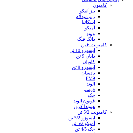
کامیون
بنز آتیکو
رنو میدلام
اسکانیا
آمیکو
ولوو
دانگ فنگ
کامیونت 6 تن
ایسوزو 10 تن
دایان 9 تن
کاویان
ایسوزو 8 تن
بادسان
FM9
الوند
فوسو
جک
فوتون الوند
هیوندا کروز
کامیونت 5/2 تن
ایسوزو 5/2 تن
آمیکو 5/2 تن
جک 4/5 تن