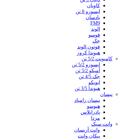
کاویان
ایسوزو 8 تن
بادسان
FM9
الوند
فوسو
جک
فوتون الوند
هیوندا کروز
کامیونت 5/2 تن
ایسوزو 5/2 تن
آمیکو 5/2 تن
جک 4/5 تن
ایویکو
هیوندا 3/5 تن
نیسان
نیسان زامیاد
هیوسو
پادراپلاس
مزدا
وانت سبک
وانت آریسان
پیکان وانت