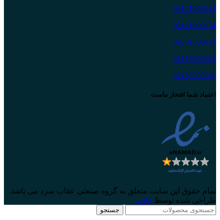
09121908243
09121509834
09371509834
02156390205
02156390209
اعتماد شما افتخار ماست
تمام حقوق این سایت متعلق به گروه صنعتی عقاب سرد می باشد.
طراحی شده توسط
کاوت
جستجو