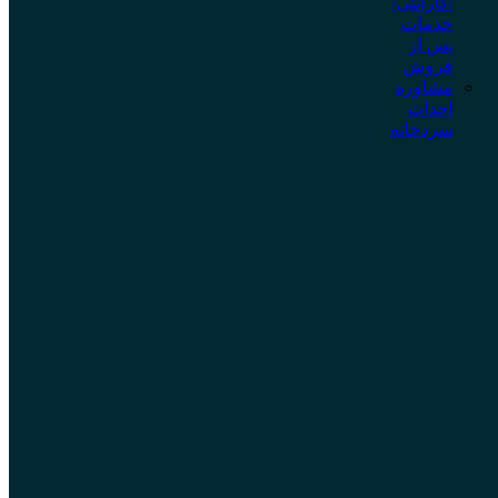
/گارانتی/
خدمات
پس از
فروش
مشاوره
احداث
سردخانه