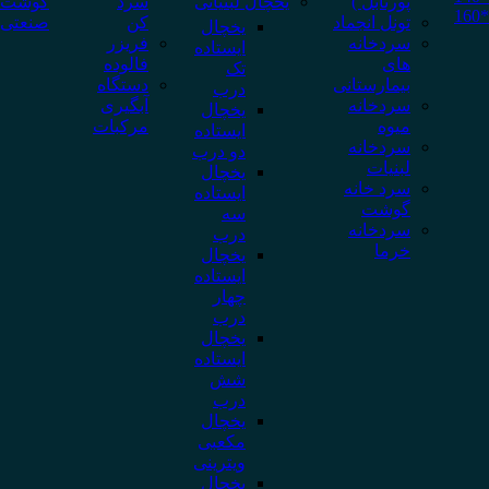
پورتابل )
یخچال لبنیاتی
سرد
گوشت
تونل انجماد
کن
صنعتی
یخچال
سردخانه
فریزر
ایستاده
های
فالوده
تک
بیمارستانی
دستگاه
درب
سردخانه
آبگیری
یخچال
میوه
مرکبات
ایستاده
سردخانه
دو درب
لبنیات
یخچال
سرد خانه
ایستاده
گوشت
سه
سردخانه
درب
خرما
یخچال
ایستاده
چهار
درب
یخچال
ایستاده
شش
درب
یخچال
مکعبی
ویترینی
یخچال