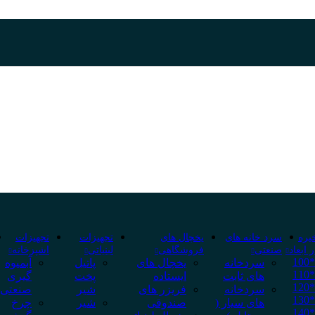
یره
سرد خانه های
یخچال های
تجهیزات
تجهیزات
 ابعاد
صنعتی
فروشگاهی
لبنیاتی
اشپزخانه
سردخانه
یخچال های
پاتیل
آبمیوه
های ثابت
ایستاده
پخت
گیری
سردخانه
فریزر های
شیر
صنعتی
های سیار (
صندوقی
شیر
چرخ