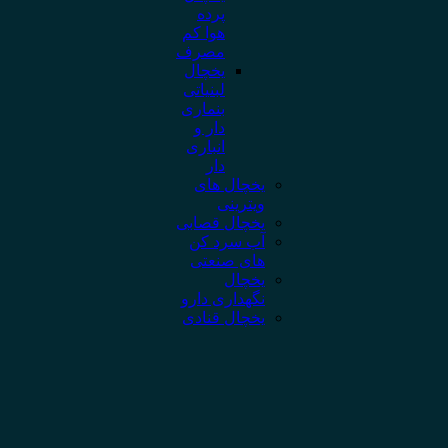
پرده
هوا کم
مصرف
یخچال
لبنیاتی
بنماری
دار و
انباری
دار
یخچال های
ویترینی
یخچال قصابی
آب سرد کن
های صنعتی
یخچال
نگهداری دارو
یخچال قنادی