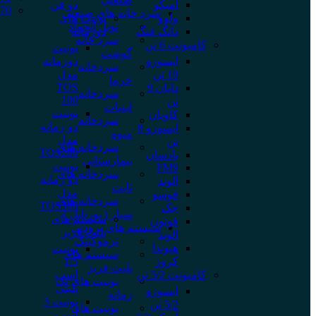
آمیکو
دو فن
70*160
سرد خانه های صنعتی
ولوو
یونیت های
تونل انجماد
دانگ فنگ
دوزمانه
سرد خانه
کامیونت 6 تن
یونیت
گوشت
ایسوزو
دوزمانه
سردخانه
10 تن
مدل
خرما
TOS
دایان 9
سردخانه
100
تن
لبنیات
یونیت
کاویان
سردخانه
دو زمانه
ایسوزو 8
میوه
مدل
تن
سردخانه های
TOS200
بادسان
بیمارستانی
یونیت
FM9
سردخانه های
دو زمانه
الوند
ثابت
مدل
فوسو
سردخانه های
TOS300
جک
سیار ( پورتابل )
سیستم های
فوتون
سیستم های برودتی
پلیت فریز
الوند
ترموکینگ
هیوندا
یونیت
سیستم های
کروز
1/5
پلیت فریز
کامیونت 5/2 تن
اسب
یونیت های تک
پلیتی
ایسوزو
زمانه
یونیت 3
5/2 تن
یونیت های
اسب