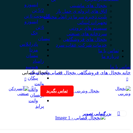
ایسوزو
یخچال های ماشینی
5/2 تن
اتاق های ایزوله ی حمل بار
کامیونت 6 تن
پلیت ذخیره سرما در ابعاد مختلف
ایسوزو
تجهیزات لبنیاتی
6 تن
سیستم های برودتی
جک
سردخانه های صنعتی
نیسان
یخچال های فروشگاهی
پادراپلاس
خدمات شرکت عقاب سرد
مزدا
تماس با ما
نیسان
درباره ما
زامیاد
تماس با ما
هیوسو
وانت سبک
خانه
یخچال های فروشگاهی
یخچال قصابی
یخچال قصابی
پیکان
وانت
وانت
یخچال ویترینی
تماس بگیرید
آریسان
وانت
پراید
بزرگنمایی تصویر