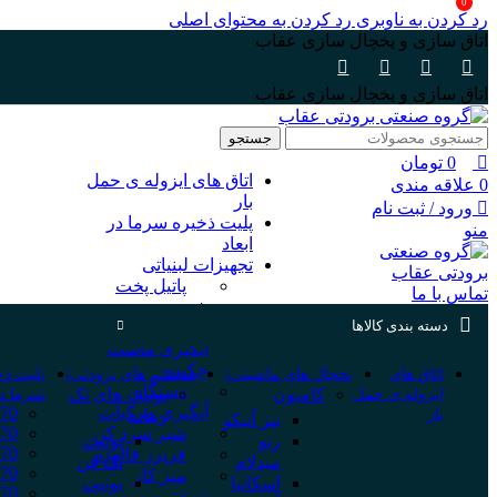
0
رد کردن به ناوبری
رد کردن به محتوای اصلی
اتاق سازی و یخچال سازی عقاب
اتاق سازی و یخچال سازی عقاب
جستجو
0
تومان
اتاق های ایزوله ی حمل
0
علاقه مندی
بار
ورود / ثبت نام
پلیت ذخیره سرما در
منو
ابعاد
تجهیزات لبنیاتی
پاتیل پخت
تماس با ما
شیر
دسته بندی کالاها
دستگاه
آبگیری ماست
چکیده
اتاق های
یخچال های ماشینی
سیستم های برودتی
پلیت ذخ
دستگاه
کامیون
یونیت های تک
ایزوله ی حمل
سرما در
آبگیری مرکبات
70*100
بار
زمانه
بنز آتیکو
شیر سرد کن
70*110
رنو
یونیت
70*120
فریزر فالوده
میدلام
تک فن
70*130
میز کار
اسکانیا
یونیت
70*140
صنعتی