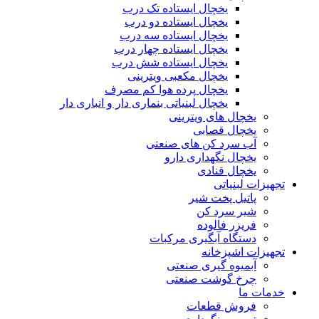
یخچال ایستاده تک درب
یخچال ایستاده دو درب
یخچال ایستاده سه درب
یخچال ایستاده چهار درب
یخچال ایستاده شش درب
یخچال مکعبی ویترینی
یخچال پرده هوا کم مصرف
یخچال لبنیاتی بنماری دار و انباری دار
یخچال های ویترینی
یخچال قصابی
آب سرد کن های صنعتی
یخچال نگهداری دارو
یخچال قنادی
تجهیزات لبنیاتی
پاتیل پخت شیر
شیر سرد کن
فریزر فالوده
دستگاه آبگیری مرکبات
تجهیزات اشپزخانه
آبمیوه گیری صنعتی
چرخ گوشت صنعتی
خدمات ما
فروش قطعات