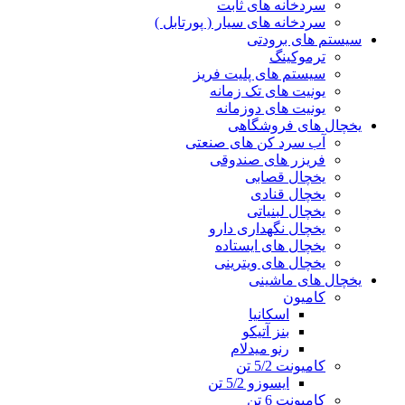
سردخانه های ثابت
سردخانه های سیار ( پورتابل )
سیستم های برودتی
ترموکینگ
سیستم های پلیت فریز
یونیت های تک زمانه
یونیت های دوزمانه
یخچال های فروشگاهی
آب سرد کن های صنعتی
فریزر های صندوقی
یخچال قصابی
یخچال قنادی
یخچال لبنیاتی
یخچال نگهداری دارو
یخچال های ایستاده
یخچال های ویترینی
یخچال های ماشینی
کامیون
اسکانیا
بنز آتیکو
رنو میدلام
کامیونت 5/2 تن
ایسوزو 5/2 تن
کامیونت 6 تن