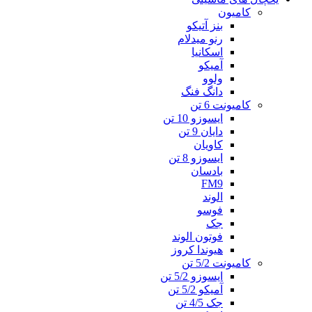
کامیون
بنز آتیکو
رنو میدلام
اسکانیا
آمیکو
ولوو
دانگ فنگ
کامیونت 6 تن
ایسوزو 10 تن
دایان 9 تن
کاویان
ایسوزو 8 تن
بادسان
FM9
الوند
فوسو
جک
فوتون الوند
هیوندا کروز
کامیونت 5/2 تن
ایسوزو 5/2 تن
آمیکو 5/2 تن
جک 4/5 تن