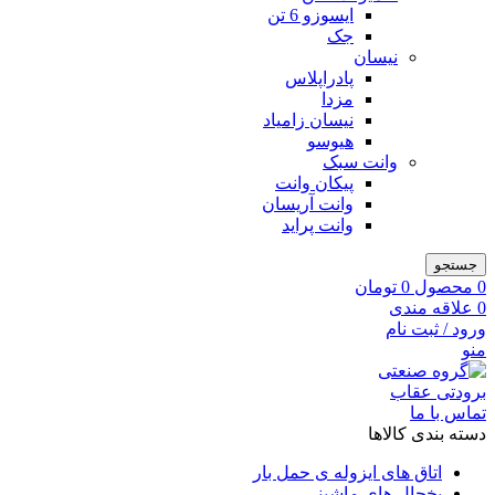
ایسوزو 6 تن
جک
نیسان
پادراپلاس
مزدا
نیسان زامیاد
هیوسو
وانت سبک
پیکان وانت
وانت آریسان
وانت پراید
جستجو
0
محصول
0
تومان
0
علاقه مندی
ورود / ثبت نام
منو
تماس با ما
دسته بندی کالاها
اتاق های ایزوله ی حمل بار
یخچال های ماشینی