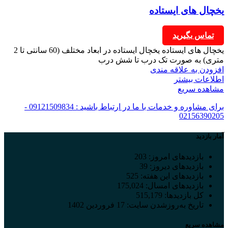
یخچال های ایستاده
تماس بگیرید
یخچال های ایستاده یخچال ایستاده در ابعاد مختلف (60 سانتی تا 2
متری) به صورت تک درب تا شش درب
افزودن به علاقه مندی
اطلاعات بیشتر
مشاهده سریع
برای مشاوره و خدمات با ما در ارتباط باشید : 09121509834 -
02156390205
آمار بازدید
بازدیدهای امروز:
203
بازدیدهای دیروز:
39
بازدیدهای این هفته:
525
بازدیدهای امسال:
175,024
کل بازدیدها:
515,179
تاریخ به‌روزشدن سایت:
17 فروردین 1402
مشاهده سریع