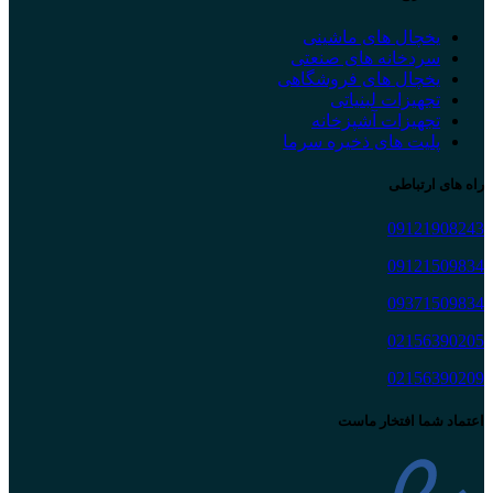
یخچال های ماشینی
سردخانه های صنعتی
یخچال های فروشگاهی
تجهیزات لبنیاتی
تجهیزات آشپزخانه
پلیت های ذخیره سرما
راه های ارتباطی
09121908243
09121509834
09371509834
02156390205
02156390209
اعتماد شما افتخار ماست