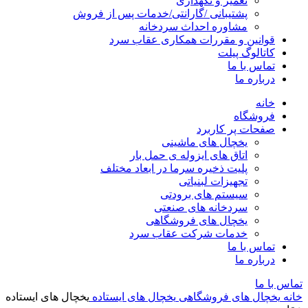
تعمیر و نگهداری
پشتیبانی /گارانتی/خدمات پس از فروش
مشاوره احداث سردخانه
قوانین و مقررات همکاری عقاب سرد
کاتالوگ پیلت
تماس با ما
درباره ما
خانه
فروشگاه
صفحات پر کاربرد
یخچال های ماشینی
اتاق های ایزوله ی حمل بار
پلیت ذخیره سرما در ابعاد مختلف
تجهیزات لبنیاتی
سیستم های برودتی
سردخانه های صنعتی
یخچال های فروشگاهی
خدمات شرکت عقاب سرد
تماس با ما
درباره ما
تماس با ما
خانه
یخچال های فروشگاهی
یخچال های ایستاده
یخچال های ایستاده