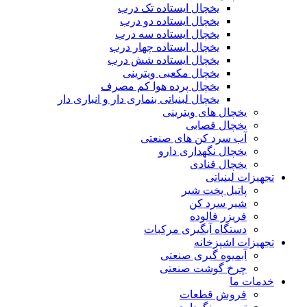
یخچال ایستاده تک درب
یخچال ایستاده دو درب
یخچال ایستاده سه درب
یخچال ایستاده چهار درب
یخچال ایستاده شش درب
یخچال مکعبی ویترینی
یخچال پرده هوا کم مصرف
یخچال لبنیاتی بنماری دار و انباری دار
یخچال های ویترینی
یخچال قصابی
آب سرد کن های صنعتی
یخچال نگهداری دارو
یخچال قنادی
تجهیزات لبنیاتی
پاتیل پخت شیر
شیر سرد کن
فریزر فالوده
دستگاه آبگیری مرکبات
تجهیزات اشپزخانه
آبمیوه گیری صنعتی
چرخ گوشت صنعتی
خدمات ما
فروش قطعات