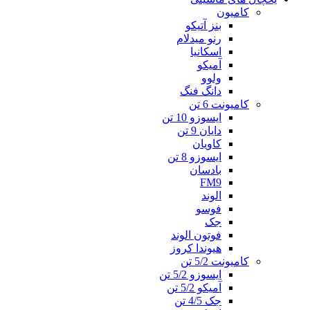
کامیون
بنز آتیکو
رنو میدلام
اسکانیا
آمیکو
ولوو
دانگ فنگ
کامیونت 6 تن
ایسوزو 10 تن
دایان 9 تن
کاویان
ایسوزو 8 تن
بادسان
FM9
الوند
فوسو
جک
فوتون الوند
هیوندا کروز
کامیونت 5/2 تن
ایسوزو 5/2 تن
آمیکو 5/2 تن
جک 4/5 تن