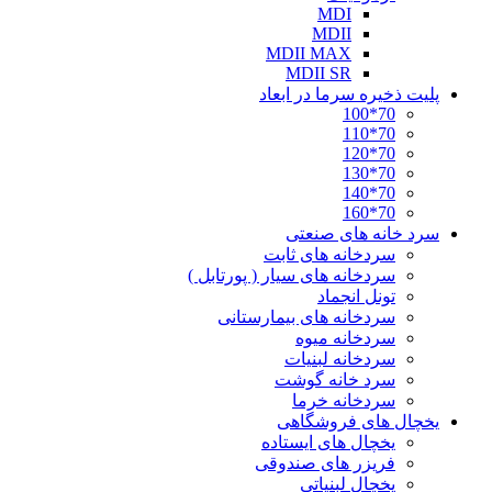
MDI
MDII
MDII MAX
MDII SR
پلیت ذخیره سرما در ابعاد
70*100
70*110
70*120
70*130
70*140
70*160
سرد خانه های صنعتی
سردخانه های ثابت
سردخانه های سیار ( پورتابل )
تونل انجماد
سردخانه های بیمارستانی
سردخانه میوه
سردخانه لبنیات
سرد خانه گوشت
سردخانه خرما
یخچال های فروشگاهی
یخچال های ایستاده
فریزر های صندوقی
یخچال لبنیاتی