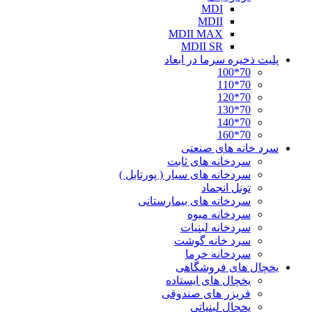
MDI
MDII
MDII MAX
MDII SR
پلیت ذخیره سرما در ابعاد
70*100
70*110
70*120
70*130
70*140
70*160
سرد خانه های صنعتی
سردخانه های ثابت
سردخانه های سیار ( پورتابل )
تونل انجماد
سردخانه های بیمارستانی
سردخانه میوه
سردخانه لبنیات
سرد خانه گوشت
سردخانه خرما
یخچال های فروشگاهی
یخچال های ایستاده
فریزر های صندوقی
یخچال لبنیاتی