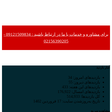
برای مشاوره و خدمات با ما در ارتباط باشید : 09121509834 -
02156390205
آمار بازدید
بازدیدهای امروز:
34
بازدیدهای دیروز:
55
بازدیدهای این هفته:
433
بازدیدهای امسال:
176,922
کل بازدیدها:
514,933
تاریخ به‌روزشدن سایت:
17 فروردین 1402
مشاهده سریع