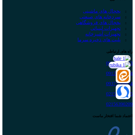
یخچال های ماشینی
سردخانه های صنعتی
یخچال های فروشگاهی
تجهیزات لبنیاتی
تجهیزات آشپزخانه
پلیت های ذخیره سرما
راه های ارتباطی
09121908243
09121509834
09371509834
02156390205
02156390209
اعتماد شما افتخار ماست