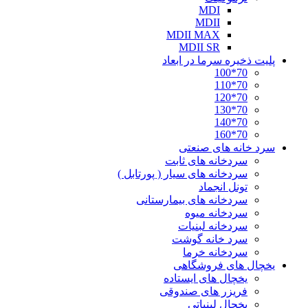
MDI
MDII
MDII MAX
MDII SR
پلیت ذخیره سرما در ابعاد
70*100
70*110
70*120
70*130
70*140
70*160
سرد خانه های صنعتی
سردخانه های ثابت
سردخانه های سیار ( پورتابل )
تونل انجماد
سردخانه های بیمارستانی
سردخانه میوه
سردخانه لبنیات
سرد خانه گوشت
سردخانه خرما
یخچال های فروشگاهی
یخچال های ایستاده
فریزر های صندوقی
یخچال لبنیاتی