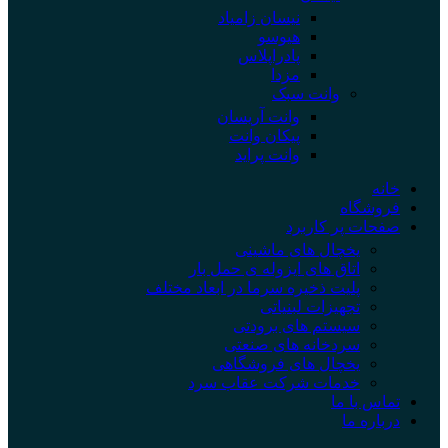
نیسان زامیاد
هیوسو
پادراپلاس
مزدا
وانت سبک
وانت آریسان
پیکان وانت
وانت پراید
خانه
فروشگاه
صفحات پر کاربرد
یخچال های ماشینی
اتاق های ایزوله ی حمل بار
پلیت ذخیره سرما در ابعاد مختلف
تجهیزات لبنیاتی
سیستم های برودتی
سردخانه های صنعتی
یخچال های فروشگاهی
خدمات شرکت عقاب سرد
تماس با ما
درباره ما