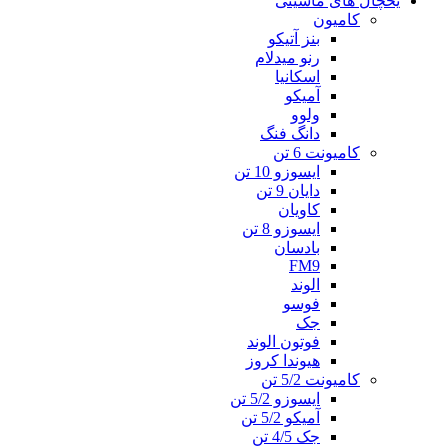
یخچال های ماشینی
کامیون
بنز آتیکو
رنو میدلام
اسکانیا
آمیکو
ولوو
دانگ فنگ
کامیونت 6 تن
ایسوزو 10 تن
دایان 9 تن
کاویان
ایسوزو 8 تن
بادسان
FM9
الوند
فوسو
جک
فوتون الوند
هیوندا کروز
کامیونت 5/2 تن
ایسوزو 5/2 تن
آمیکو 5/2 تن
جک 4/5 تن