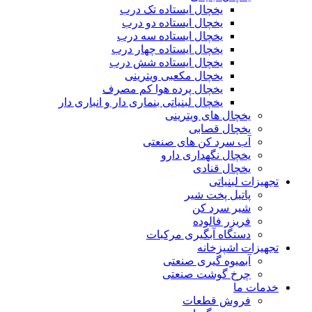
یخچال ایستاده تک درب
یخچال ایستاده دو درب
یخچال ایستاده سه درب
یخچال ایستاده چهار درب
یخچال ایستاده شش درب
یخچال مکعبی ویترینی
یخچال پرده هوا کم مصرف
یخچال لبنیاتی بنماری دار و انباری دار
یخچال های ویترینی
یخچال قصابی
آب سرد کن های صنعتی
یخچال نگهداری دارو
یخچال قنادی
تجهیزات لبنیاتی
پاتیل پخت شیر
شیر سرد کن
فریزر فالوده
دستگاه آبگیری مرکبات
تجهیزات اشپزخانه
آبمیوه گیری صنعتی
چرخ گوشت صنعتی
خدمات ما
فروش قطعات