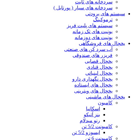
سردخانه های ثابت
سردخانه های سیار ( پورتابل )
سیستم های برودتی
ترموکینگ
سیستم های پلیت فریز
یونیت های تک زمانه
یونیت های دوزمانه
یخچال های فروشگاهی
آب سرد کن های صنعتی
فریزر های صندوقی
یخچال قصابی
یخچال قنادی
یخچال لبنیاتی
یخچال نگهداری دارو
یخچال های ایستاده
یخچال های ویترینی
یخچال های ماشینی
کامیون
اسکانیا
بنز آتیکو
رنو میدلام
کامیونت 5/2 تن
ایسوزو 5/2 تن
کامیونت 6 تن