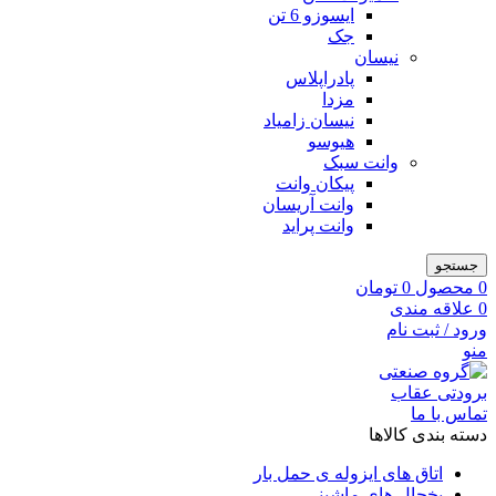
ایسوزو 6 تن
جک
نیسان
پادراپلاس
مزدا
نیسان زامیاد
هیوسو
وانت سبک
پیکان وانت
وانت آریسان
وانت پراید
جستجو
0
محصول
0
تومان
0
علاقه مندی
ورود / ثبت نام
منو
تماس با ما
دسته بندی کالاها
اتاق های ایزوله ی حمل بار
یخچال های ماشینی