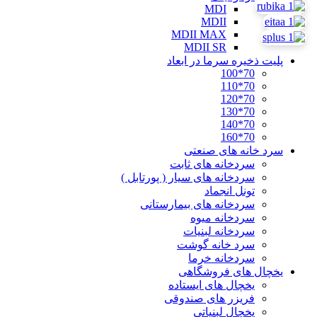
MDI
MDII
MDII MAX
MDII SR
پلیت ذخیره سرما در ابعاد
70*100
70*110
70*120
70*130
70*140
70*160
سرد خانه های صنعتی
سردخانه های ثابت
سردخانه های سیار ( پورتابل )
تونل انجماد
سردخانه های بیمارستانی
سردخانه میوه
سردخانه لبنیات
سرد خانه گوشت
سردخانه خرما
یخچال های فروشگاهی
یخچال های ایستاده
فریزر های صندوقی
یخچال لبنیاتی