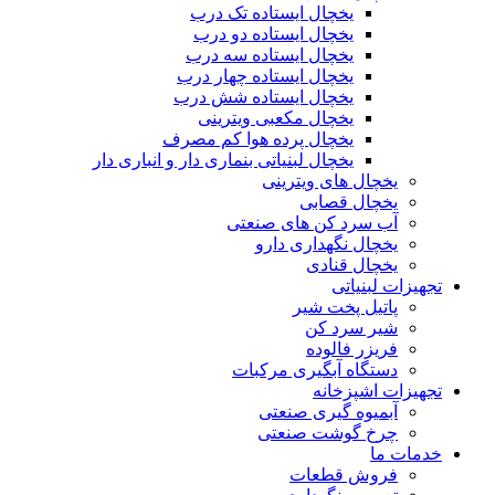
یخچال ایستاده تک درب
یخچال ایستاده دو درب
یخچال ایستاده سه درب
یخچال ایستاده چهار درب
یخچال ایستاده شش درب
یخچال مکعبی ویترینی
یخچال پرده هوا کم مصرف
یخچال لبنیاتی بنماری دار و انباری دار
یخچال های ویترینی
یخچال قصابی
آب سرد کن های صنعتی
یخچال نگهداری دارو
یخچال قنادی
تجهیزات لبنیاتی
پاتیل پخت شیر
شیر سرد کن
فریزر فالوده
دستگاه آبگیری مرکبات
تجهیزات اشپزخانه
آبمیوه گیری صنعتی
چرخ گوشت صنعتی
خدمات ما
فروش قطعات