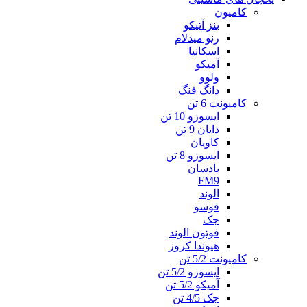
کامیون
بنز آتیکو
رنو میدلام
اسکانیا
آمیکو
ولوو
دانگ فنگ
کامیونت 6 تن
ایسوزو 10 تن
دایان 9 تن
کاویان
ایسوزو 8 تن
بادسان
FM9
الوند
فوسو
جک
فوتون الوند
هیوندا کروز
کامیونت 5/2 تن
ایسوزو 5/2 تن
آمیکو 5/2 تن
جک 4/5 تن